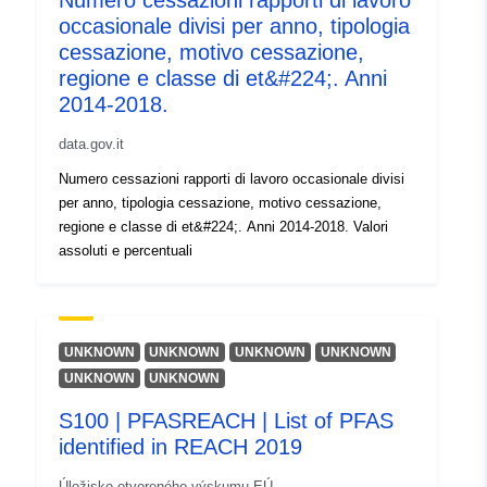
Numero cessazioni rapporti di lavoro
01 August 2026
occasionale divisi per anno, tipologia
cessazione, motivo cessazione,
regione e classe di et&#224;. Anni
Identifikátory:
A5EF7640-EA61-4A54-
2014-2018.
8DCA-
F066C75E8271@canton-
data.gov.it
du-jura
Numero cessazioni rapporti di lavoro occasionale divisi
per anno, tipologia cessazione, motivo cessazione,
uriRef:
http://data.europa.eu/88u/dataset/
regione e classe di et&#224;. Anni 2014-2018. Valori
ea61-4a54-8dca-f066c75e8271-ca
assoluti e percentuali
jura
Časová
unknown
pravidelnosť:
UNKNOWN
UNKNOWN
UNKNOWN
UNKNOWN
UNKNOWN
UNKNOWN
S100 | PFASREACH | List of PFAS
identified in REACH 2019
Úložisko otvoreného výskumu EÚ