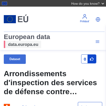
How do you know?
Prihlásiť
European data
data.europa.eu
0
Dataset
Arrondissements
d'inspection des services
de défense contre
l'incendie et de secours