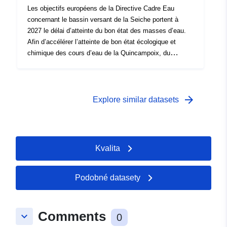
Les objectifs européens de la Directive Cadre Eau
concernant le bassin versant de la Seiche portent à
2027 le délai d’atteinte du bon état des masses d’eau.
Afin d’accélérer l’atteinte de bon état écologique et
chimique des cours d’eau de la Quincampoix, du
Prunelay et de la Planche aux Merles, un programme
d’actions va être pris. La présente couche définit le
contour de la zone "nitrates" sur laquelle est engagée
des mesures visant à l’amélioration des pratiques de
arrow_forward
Explore similar datasets
fertilisation.
Kvalita
Podobné datasety
Comments
keyboard_arrow_down
0