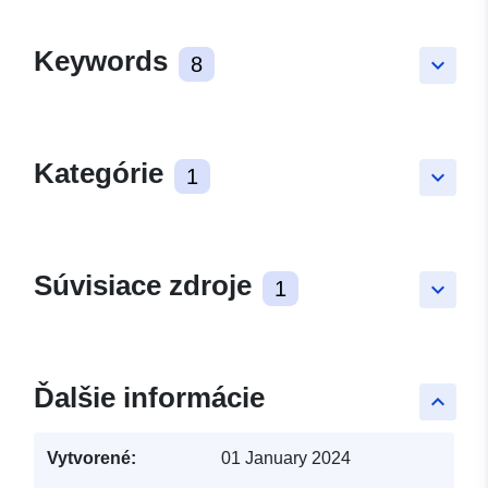
Keywords
8
keyboard_arrow_down
Kategórie
1
keyboard_arrow_down
Súvisiace zdroje
1
keyboard_arrow_down
Ďalšie informácie
keyboard_arrow_up
Vytvorené:
01 January 2024