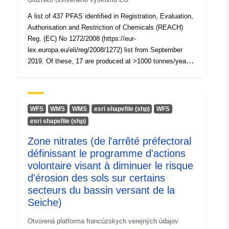
A list of 437 PFAS identified in Registration, Evaluation,
Authorisation and Restriction of Chemicals (REACH)
Reg. (EC) No 1272/2008 (https://eur-
lex.europa.eu/eli/reg/2008/1272) list from September
2019. Of these, 17 are produced at >1000 tonnes/year
and 84 at >10 tonnes per year for use in Europe.
Collaborative effort between Hans Peter Arp (NGI) and
Emma Schymanski (LCSB) within ZeroPM (EU H2020
grant 101036756, https://zeropm.eu/). Dataset DOI:
WFS
WMS
WMS
esri shapefile (shp)
WFS
10.5281/zenodo.7426856. Updates: 14 Dec 2022: added
esri shapefile (shp)
5 new CIDs following PubChem deposition. 16 April
Zone nitrates (de l'arrêté préfectoral
2025: removed CID 10996402 and 21967041 as they are
not PFAS, due to external report via PubChem.
définissant le programme d'actions
volontaire visant à diminuer le risque
d'érosion des sols sur certains
secteurs du bassin versant de la
Seiche)
Otvorená platforma francúzskych verejných údajov