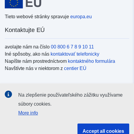
Tieto webové stránky spravuje
europa.eu
Kontaktujte EÚ
avolajte nám na číslo
00 800 6 7 8 9 10 11
Iné spôsoby, ako nás
kontaktovať telefonicky
Napíšte nám prostredníctvom
kontaktného formulára
Navštívte nás v niektorom z
centier EÚ
Sociálne médiá
Na zlepšenie používateľského zážitku využívame
Kanály EÚ na
sociálnych médiách
súbory cookies.
More info
Inštitúcie a orgány EÚ
Accept all cookies