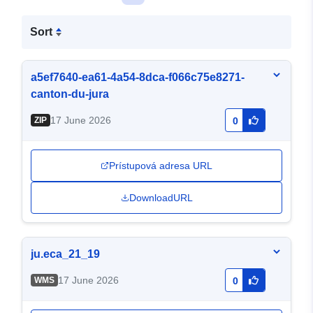
Sort
a5ef7640-ea61-4a54-8dca-f066c75e8271-
canton-du-jura
17 June 2026
ZIP
0
Prístupová adresa URL
DownloadURL
ju.eca_21_19
17 June 2026
WMS
0