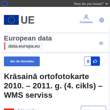
How do you know?
Connexion
European data
data.europa.eu
0
Jeu de données
Krāsainā ortofotokarte
2010. – 2011. g. (4. cikls) –
WMS serviss