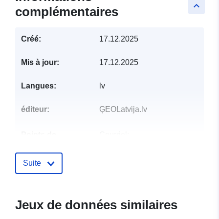
keyboard_arrow_up
complémentaires
Créé:
17.12.2025
Mis à jour:
17.12.2025
Langues:
lv
éditeur:
ĢEOLatvija.lv
Points de
Courriel:
contact:
mailto:toms.tensons@lgia.gov.lv
Suite
Compte rendu du
Ajoutée à data.europa.eu:
28
catalogue:
July 2026
Mise à jour sur data.europa.eu:
Jeux de données similaires
29 July 2026