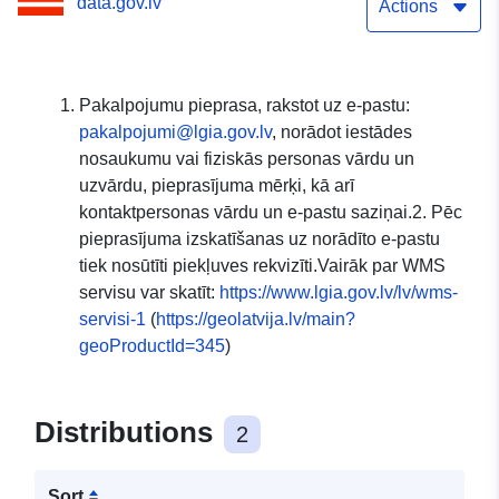
data.gov.lv
Actions
Pakalpojumu pieprasa, rakstot uz e-pastu:
pakalpojumi@lgia.gov.lv
, norādot iestādes
nosaukumu vai fiziskās personas vārdu un
uzvārdu, pieprasījuma mērķi, kā arī
kontaktpersonas vārdu un e-pastu saziņai.2. Pēc
pieprasījuma izskatīšanas uz norādīto e-pastu
tiek nosūtīti piekļuves rekvizīti.Vairāk par WMS
servisu var skatīt:
https://www.lgia.gov.lv/lv/wms-
servisi-1
(
https://geolatvija.lv/main?
geoProductId=345
)
Distributions
2
Sort