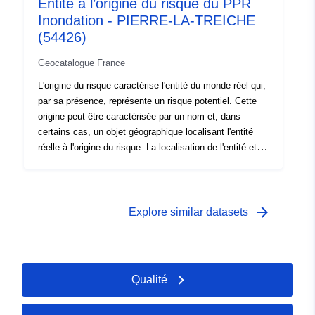
Entité à l’origine du risque du PPR
Inondation - PIERRE-LA-TREICHE
(54426)
Geocatalogue France
L'origine du risque caractérise l'entité du monde réel qui,
par sa présence, représente un risque potentiel. Cette
origine peut être caractérisée par un nom et, dans
certains cas, un objet géographique localisant l'entité
réelle à l'origine du risque. La localisation de l'entité et la
connaissance du phénomène dangereux servent à
définir les bassins de risques, les zones exposées aux
risques qui fondent le PPR.
arrow_forward
Explore similar datasets
Qualité