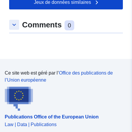
Jeux de données similaires
Comments
keyboard_arrow_down
0
Ce site web est géré par l’
Office des publications de
l’Union européenne
Publications Office of the European Union
Law | Data | Publications