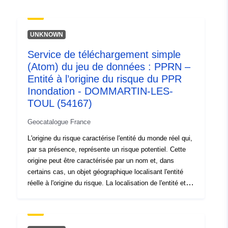
spatial:
Coordonnées:
[ [ 28.5, 55.6
], [ 20.7, 55.6 ], [ 20.7, 58.1 ],
UNKNOWN
[ 28.5, 58.1 ], [ 28.5, 55.6 ] ]
Service de téléchargement simple
Type:
Polygon
(Atom) du jeu de données : PPRN –
Entité à l’origine du risque du PPR
Identificateurs:
a5f09f1c-ad5d-4ab9-8d5e-
Inondation - DOMMARTIN-LES-
6046e5ad0d5f
TOUL (54167)
uriRef:
http://data.europa.eu/88u/dataset/
Geocatalogue France
ad5d-4ab9-8d5e-6046e5ad0d5f
L'origine du risque caractérise l'entité du monde réel qui,
par sa présence, représente un risque potentiel. Cette
origine peut être caractérisée par un nom et, dans
certains cas, un objet géographique localisant l'entité
réelle à l'origine du risque. La localisation de l'entité et la
connaissance du phénomène dangereux servent à
définir les bassins de risques, les zones exposées aux
risques qui fondent le PPR.