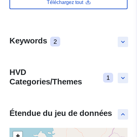
Téléchargez tout
Keywords
2
keyboard_arrow_down
HVD
1
keyboard_arrow_down
Categories/Themes
Étendue du jeu de données
keyboard_arrow_up
+