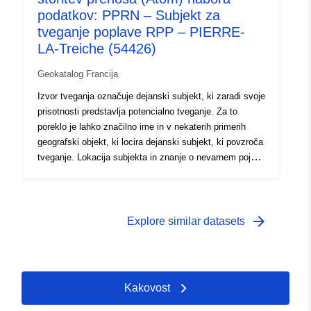
podatkov: PPRN – Subjekt za
tveganje poplave RPP – PIERRE-
LA-Treiche (54426)
Geokatalog Francija
Izvor tveganja označuje dejanski subjekt, ki zaradi svoje
prisotnosti predstavlja potencialno tveganje. Za to
poreklo je lahko značilno ime in v nekaterih primerih
geografski objekt, ki locira dejanski subjekt, ki povzroča
tveganje. Lokacija subjekta in znanje o nevarnem pojavu
se uporabljata za opredelitev skupin tveganj, območij,
izpostavljenih tveganju, ki podpirajo RPP.
arrow_forward
Explore similar datasets
Kakovost