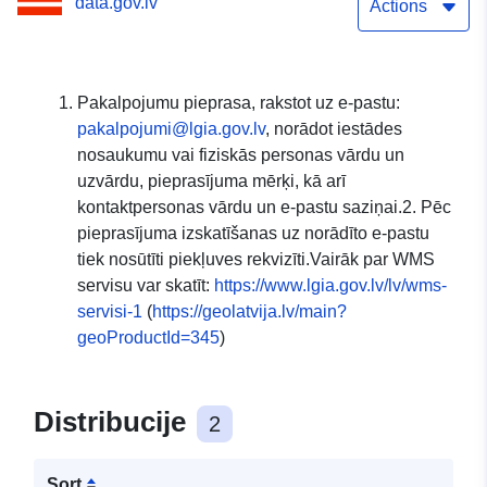
data.gov.lv
Actions
Pakalpojumu pieprasa, rakstot uz e-pastu:
pakalpojumi@lgia.gov.lv
, norādot iestādes
nosaukumu vai fiziskās personas vārdu un
uzvārdu, pieprasījuma mērķi, kā arī
kontaktpersonas vārdu un e-pastu saziņai.2. Pēc
pieprasījuma izskatīšanas uz norādīto e-pastu
tiek nosūtīti piekļuves rekvizīti.Vairāk par WMS
servisu var skatīt:
https://www.lgia.gov.lv/lv/wms-
servisi-1
(
https://geolatvija.lv/main?
geoProductId=345
)
Distribucije
2
Sort