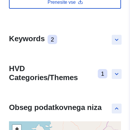
Prenesite vse
Keywords
2
keyboard_arrow_down
HVD
1
keyboard_arrow_down
Categories/Themes
Obseg podatkovnega niza
keyboard_arrow_up
+