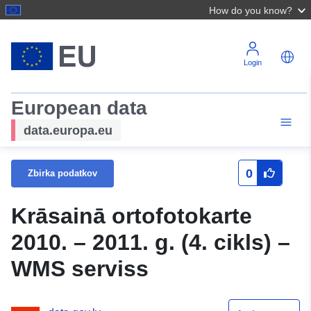
How do you know?
Login
European data
data.europa.eu
0
Zbirka podatkov
Krāsainā ortofotokarte
2010. – 2011. g. (4. cikls) –
WMS serviss