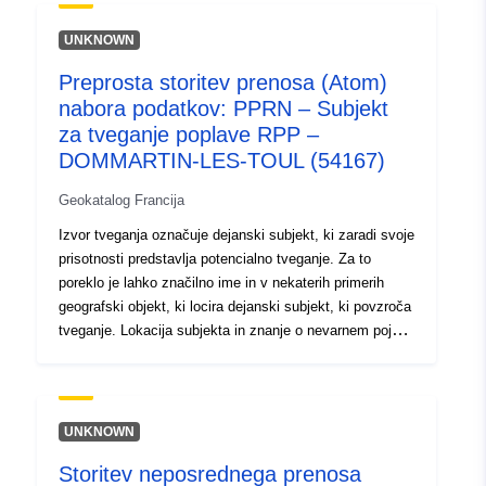
20.7, 55.6 ], [ 20.7, 58.1 ], [
28.5, 58.1 ], [ 28.5, 55.6 ] ]
UNKNOWN
Tip:
Polygon
Preprosta storitev prenosa (Atom)
nabora podatkov: PPRN – Subjekt
Identifikatorji:
a5f09f1c-ad5d-4ab9-8d5e-
za tveganje poplave RPP –
6046e5ad0d5f
DOMMARTIN-LES-TOUL (54167)
uriRef:
http://data.europa.eu/88u/dataset/
Geokatalog Francija
ad5d-4ab9-8d5e-6046e5ad0d5f
Izvor tveganja označuje dejanski subjekt, ki zaradi svoje
prisotnosti predstavlja potencialno tveganje. Za to
poreklo je lahko značilno ime in v nekaterih primerih
geografski objekt, ki locira dejanski subjekt, ki povzroča
tveganje. Lokacija subjekta in znanje o nevarnem pojavu
se uporabljata za opredelitev skupin tveganj, območij,
izpostavljenih tveganju, ki podpirajo RPP.
UNKNOWN
Storitev neposrednega prenosa