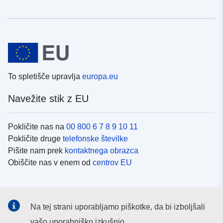
To spletišče upravlja
europa.eu
Navežite stik z EU
Pokličite nas na
00 800 6 7 8 9 10 11
Pokličite druge
telefonske številke
Pišite nam prek
kontaktnega obrazca
Obiščite nas v enem od
centrov EU
Družbeni mediji
Na tej strani uporabljamo piškotke, da bi izboljšali
Iskanje po
družbenih medijih EU
vašo uporabniško izkušnjo