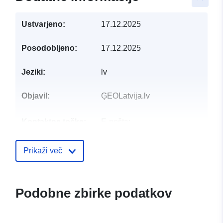
Ustvarjeno:
17.12.2025
Posodobljeno:
17.12.2025
Jeziki:
lv
Objavil:
ĢEOLatvija.lv
Kontaktne točke:
E-pošta:
mailto:toms.tensons@lgia.gov.lv
Prikaži več
Katalogski zapis:
Dodano v data.europa.eu:
28 July
Posodobljeno na spletišču Data.e
29 July 2026
Podobne zbirke podatkov
Prostorski:
Usklajuje:
[ [ 28.5, 55.6 ], [