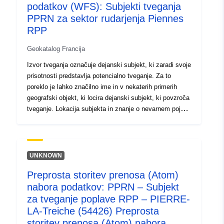
podatkov (WFS): Subjekti tveganja
PPRN za sektor rudarjenja Piennes
RPP
Geokatalog Francija
Izvor tveganja označuje dejanski subjekt, ki zaradi svoje
prisotnosti predstavlja potencialno tveganje. Za to
poreklo je lahko značilno ime in v nekaterih primerih
geografski objekt, ki locira dejanski subjekt, ki povzroča
tveganje. Lokacija subjekta in znanje o nevarnem pojavu
se uporabljata za opredelitev skupin tveganj, območij,
izpostavljenih tveganju, ki podpirajo RPP.
UNKNOWN
Preprosta storitev prenosa (Atom)
nabora podatkov: PPRN – Subjekt
za tveganje poplave RPP – PIERRE-
LA-Treiche (54426) Preprosta
storitev prenosa (Atom) nabora