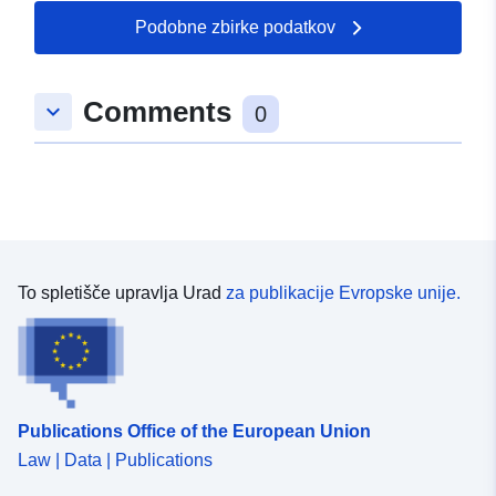
Podobne zbirke podatkov
Comments
keyboard_arrow_down
0
To spletišče upravlja Urad
za publikacije Evropske unije.
Publications Office of the European Union
Law | Data | Publications