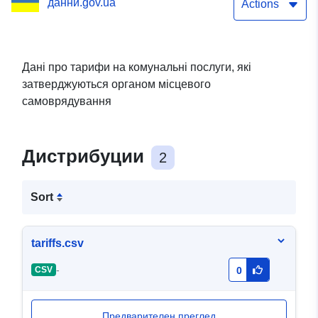
данни.gov.ua
самоврядування
Actions
Дані про тарифи на комунальні послуги, які
затверджуються органом місцевого
самоврядування
Дистрибуции
2
Sort
tariffs.csv
-
CSV
0
Предварителен преглед