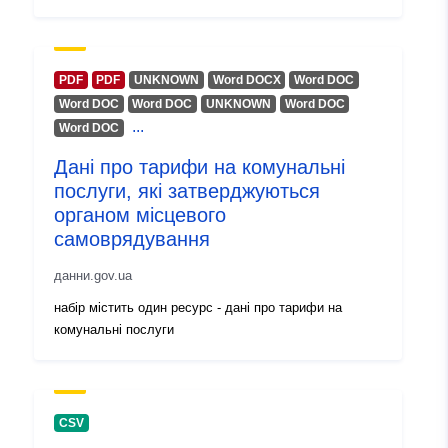
PDF
PDF
UNKNOWN
Word DOCX
Word DOC
Word DOC
Word DOC
UNKNOWN
Word DOC
...
Word DOC
Дані про тарифи на комунальні
послуги, які затверджуються
органом місцевого
самоврядування
данни.gov.ua
набір містить один ресурс - дані про тарифи на
комунальні послуги
CSV