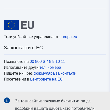
Този уебсайт се управлява от
europa.eu
За контакти с ЕС
Позвънете на
00 800 6 7 8 9 10 11
Използвайте други
тел. номера
Пишете ни чрез
формуляра за контакти
Посетете ни в
центровете на ЕС
Социални медии
За този сайт използваме бисквитки, за да
Вижте профили на ЕС в
социалните медии
подобрим вашата работа като потребители