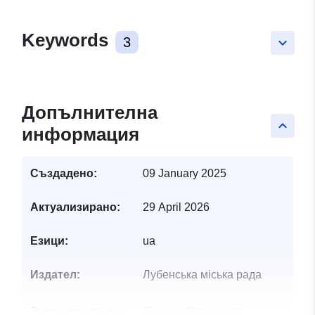
Keywords
3
keyboard_arrow_down
Допълнителна
keyboard_arrow_up
информация
Създадено:
09 January 2025
Актуализирано:
29 April 2026
Езици:
ua
Издател:
Лубенська міська рада
Звено за връзка:
Діденко Олександр