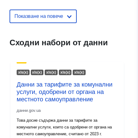
Григорович
Имейл:
Показване на повече
mailto:vkg_lubnirada@ukr.net
Каталожен
Добавено към data.europa.eu:
28
Сходни набори от данни
запис:
July 2026
Актуализирана на data.europa.eu
29 July 2026
xls(x)
xls(x)
xls(x)
xls(x)
xls(x)
Идентификатор
a60b4c41-7f09-44d6-b8dd-
Данни за тарифите за комунални
и:
317f00eb9b2a
услуги, одобрени от органа на
местното самоуправление
uriRef:
http://data.europa.eu/88u/dataset
7f09-44d6-b8dd-317f00eb9b2a
данни.gov.ua
Това досие съдържа данни за тарифите за
Информация за
1.0
комунални услуги, които са одобрени от органа на
версията:
местното самоуправление, считано от 2023 г.