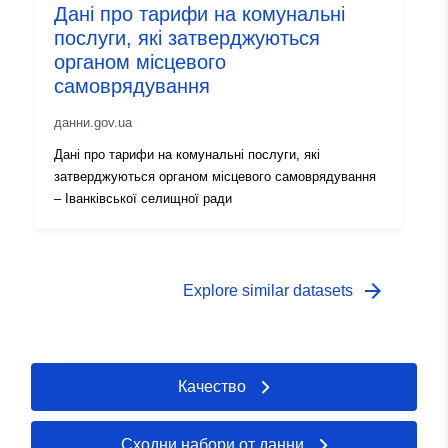
Дані про тарифи на комунальні
послуги, які затверджуються
органом місцевого
самоврядування
данни.gov.ua
Дані про тарифи на комунальні послуги, які
затверджуються органом місцевого самоврядування
– Іванківської селищної ради
arrow_forward
Explore similar datasets
Качество
Сходни набори от данни