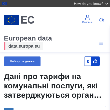
How do you know?
Влизане
European data
data.europa.eu
0
Набор от данни
Дані про тарифи на
комунальні послуги, які
затверджуються органом
місцевого