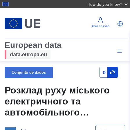
How do you know?
Abrir sessão
European data
data.europa.eu
0
Conjunto de dados
Розклад руху міського
електричного та
автомобільного
транспорту Жмеринської