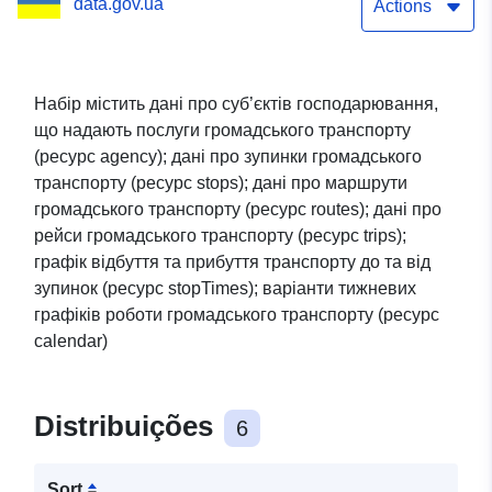
data.gov.ua
міської територіальної
Actions
громади
Набір містить дані про суб’єктів господарювання,
що надають послуги громадського транспорту
(ресурс agency); дані про зупинки громадського
транспорту (ресурс stops); дані про маршрути
громадського транспорту (ресурс routes); дані про
рейси громадського транспорту (ресурс trips);
графік відбуття та прибуття транспорту до та від
зупинок (ресурс stopTimes); варіанти тижневих
графіків роботи громадського транспорту (ресурс
calendar)
Distribuições
6
Sort