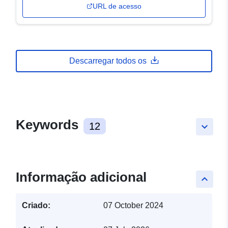
URL de acesso
Descarregar todos os
Keywords
12
keyboard_arrow_down
Informação adicional
keyboard_arrow_up
Criado:
07 October 2024