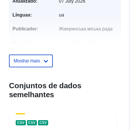
Atualizado:
07 July 2026
Línguas:
ua
Publicador:
Жмеринська міська рада
Pontos de
Циган Тетяна Миколаївна
contacto:
Correio eletrónico:
mailto:econ@zhmr.gov.ua
Mostrar mais
Registo do
Acrescentado à data.europa.eu:
catálogo:
28 July 2026
Conjuntos de dados
Atualizado em data.europa.eu:
semelhantes
29 July 2026
Identificadores:
a627ab4f-e4f2-4836-b975-
c0132ae25a9a
CSV
CSV
CSV