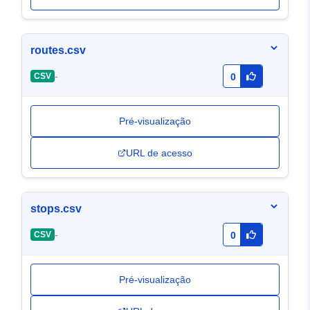
routes.csv
-
CSV
0
Pré-visualização
URL de acesso
stops.csv
-
CSV
0
Pré-visualização