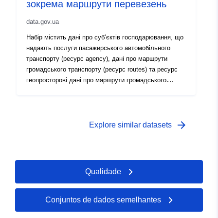
зокрема маршрути перевезень
data.gov.ua
Набір містить дані про суб’єктів господарювання, що
надають послуги пасажирського автомобільного
транспорту (ресурс agency), дані про маршрути
громадського транспорту (ресурс routes) та ресурс
геопросторові дані про маршрути громадського
транспорту (ресурс shapes).
arrow_forward
Explore similar datasets
Qualidade
Conjuntos de dados semelhantes