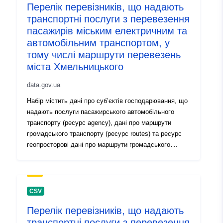
uriRef:
http://data.europa.eu/88u/dataset/
Перелік перевізників, що надають
e4f2-4836-b975-c0132ae25a9a
транспортні послуги з перевезення
пасажирів міським електричним та
Informação sobre
1.0
автомобільним транспортом, у
a versão:
тому числі маршрути перевезень
міста Хмельницького
data.gov.ua
Набір містить дані про суб’єктів господарювання, що
надають послуги пасажирського автомобільного
транспорту (ресурс agency), дані про маршрути
громадського транспорту (ресурс routes) та ресурс
геопросторові дані про маршрути громадського
транспорту (ресурс shapes).
CSV
Перелік перевізників, що надають
транспортні послуги з перевезення