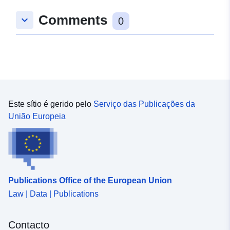
Comments
keyboard_arrow_down
0
Este sítio é gerido pelo
Serviço das Publicações da
União Europeia
Publications Office of the European Union
Law | Data | Publications
Contacto