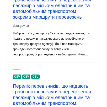
пасажирів міським електричним та
автомобільним транспортом,
зокрема маршрути перевезень
data.gov.ua
Набір містить дані про суб’єктів господарювання, що
надають послуги пасажирського автомобільного
транспорту (ресурс agency). Дані про маршрути
громадського транспорту, у тому числі
геопросторові, оприлюднено у наборі даних «Розклад
руху міського електричного та автомобільного
транспорту»: https://data.gov.ua/dataset/96128887-
4f36-4c19-a96e-5d4765fade16
CSV
CSV
CSV
Перелік перевізників, що надають
транспортні послуги з перевезення
пасажирів міським електричним та
автомобільним транспортом,