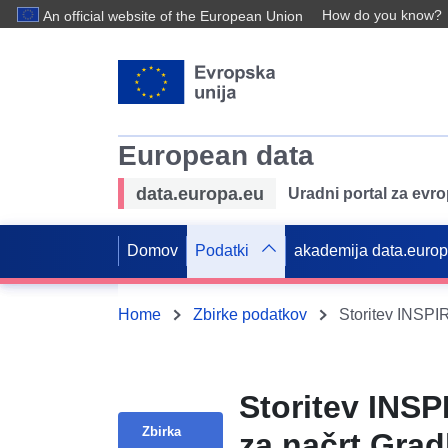
How do you know?
An official website of the European Union
European data
data.europa.eu
Uradni portal za evr
Domov
Podatki
akademija data.euro
Home
Zbirke podatkov
Storitev INSP
Zbirka
za načrt Grad