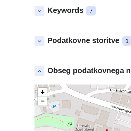
Keywords
keyboard_arrow_down
7
Podatkovne storitve
keyboard_arrow_down
1
Obseg podatkovnega n
keyboard_arrow_up
+
−