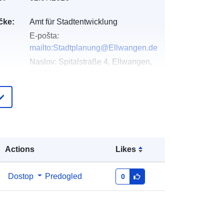
čke:
Amt für Stadtentwicklung
E-pošta:
mailto:Stadtplanung@Ellwangen.de
Naslov:
Spitalstraße 4, Ellwangen,
73479, Deutschland
Katalog:
http://www.ellwangen.de
pis:
Dodano v data.europa.eu:
21 February
2026
Posodobljeno na spletišču Data.europa.eu:
Actions
Likes
01 August 2026
Dostop
Predogled
0
Usklajuje:
[ [ 10.1336248,
48.963033 ], [ 10.1353103,
48.963033 ], [ 10.1353103,
48.9617321 ], [ 10.1336248,