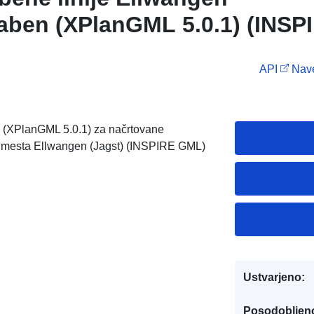
aben (XPlanGML 5.0.1) (INSP
API
Nave
a (XPlanGML 5.0.1) za načrtovane
 mesta Ellwangen (Jagst) (INSPIRE GML)
Ustvarjeno:
Posodobljen