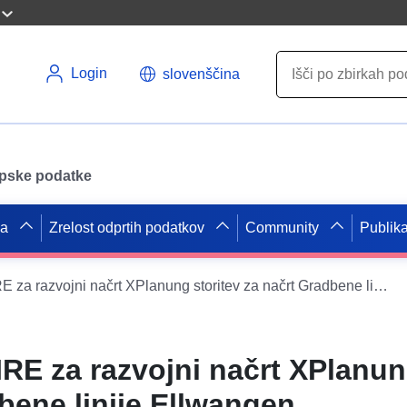
Login
slovenščina
opske podatke
pa
Zrelost odprtih podatkov
Community
Publika
Storitev INSPIRE za razvojni načrt XPlanung storitev za načrt Gradbene linije Ellwangen Sebastiansgraben (XPlanGML 5.0.1) (INSPIRE GML)
IRE za razvojni načrt XPlanun
bene linije Ellwangen