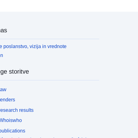
nas
 poslanstvo, vizija in vrednote
en
ge storitve
law
tenders
esearch results
Whoiswho
ublications