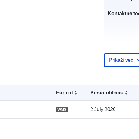
Kontaktne to
Prikaži več
Katalogski za
Format
Posodobljeno
2 July 2026
WMS
Prostorski: