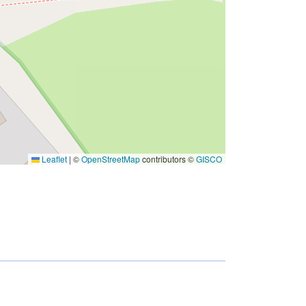
Leaflet
|
©
OpenStreetMap
contributors ©
GISCO