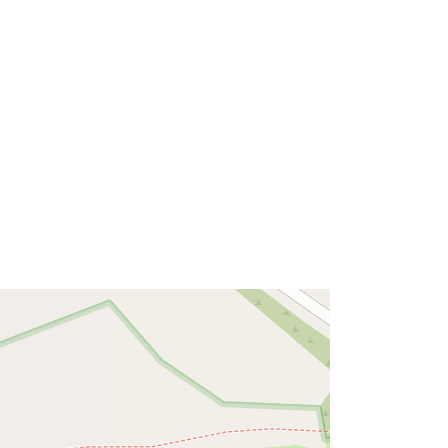
48.9617321 ], [ 10.1336248,
48.963033 ] ]
Tip:
Polygon
Vir:
http://data.europa.eu/eli/reg/2009/97
6
http://data.europa.eu/88u/dataset/a6
787e59-3ade-4741-8a47-
79ea154908ba