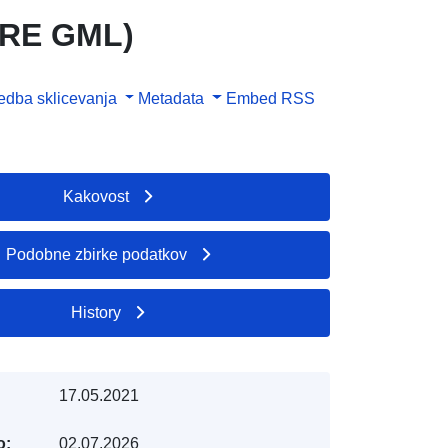
IRE GML)
dba sklicevanja
Metadata
Embed
RSS
Kakovost
Podobne zbirke podatkov
History
17.05.2021
o:
02.07.2026