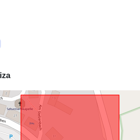
Ustreza:
uriRef:
iza