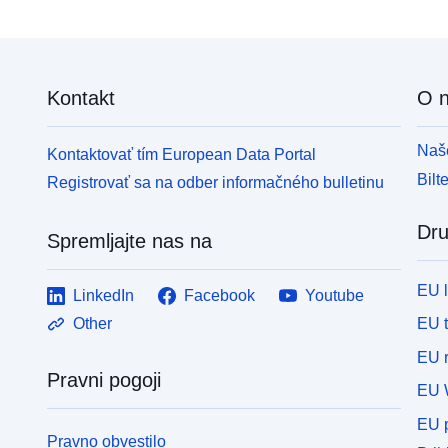
Kontakt
O 
Naše
Kontaktovať tím European Data Portal
Bilt
Registrovať sa na odber informačného bulletinu
Dru
Spremljajte nas na
EU 
LinkedIn
Facebook
Youtube
EU 
Other
EU r
Pravni pogoji
EU 
EU p
Pravno obvestilo