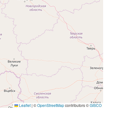
Leaflet
|
©
OpenStreetMap
contributors ©
GISCO