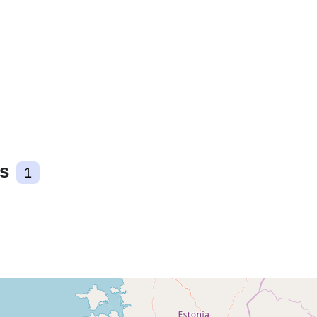
uriRef:
s
1