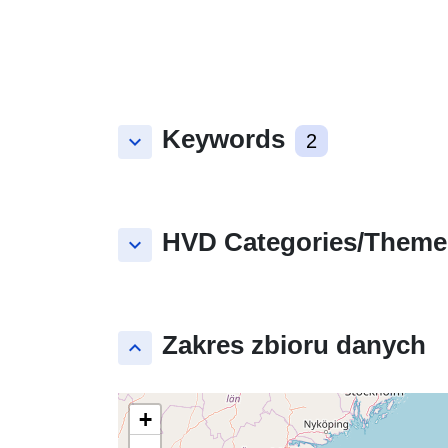
Keywords
keyboard_arrow_down
2
HVD Categories/Theme
keyboard_arrow_down
Zakres zbioru danych
keyboard_arrow_up
+