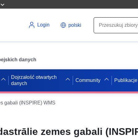
Login
polski
opejskich danych
Dojrzałość otwartych
Community
Publikacje
danych
es gabali (INSPIRE) WMS
astrālie zemes gabali (INSP