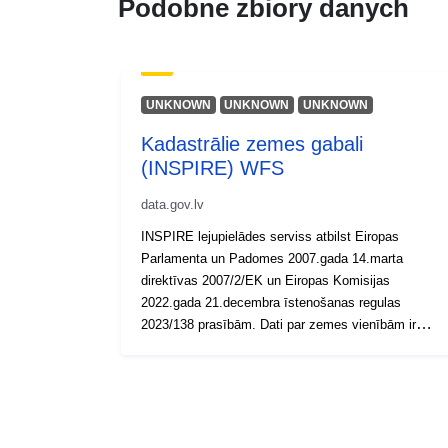
Podobne zbiory danych
UNKNOWN
UNKNOWN
UNKNOWN
Kadastrālie zemes gabali
(INSPIRE) WFS
data.gov.lv
INSPIRE lejupielādes serviss atbilst Eiropas
Parlamenta un Padomes 2007.gada 14.marta
direktīvas 2007/2/EK un Eiropas Komisijas
2022.gada 21.decembra īstenošanas regulas
2023/138 prasībām. Dati par zemes vienībām ir
pieejami pa visu Latvijas teritoriju.
(https://geolatvija.lv/main?geoProductId=175)