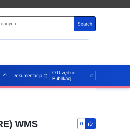
Search
O Urzędzie
Dokumentacja
Publikacji
IRE) WMS
0