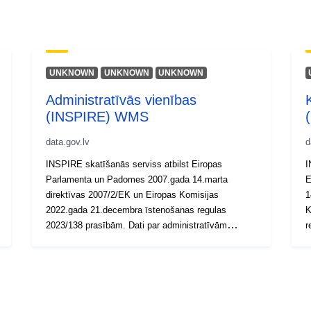
UNKNOWN
UNKNOWN
UNKNOWN
Administratīvās vienības
(INSPIRE) WMS
data.gov.lv
d
INSPIRE skatīšanās serviss atbilst Eiropas
I
Parlamenta un Padomes 2007.gada 14.marta
E
direktīvas 2007/2/EK un Eiropas Komisijas
1
2022.gada 21.decembra īstenošanas regulas
K
2023/138 prasībām. Dati par administratīvām
r
teritorijām ir pieejami pa visu Latvijas teritoriju.
v
(https://geolatvija.lv/main?geoProductId=290)
s
g