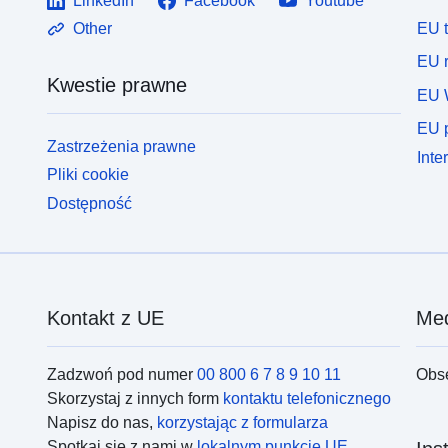
LinkedIn
Facebook
Youtube
EU 
Other
EU r
Kwestie prawne
EU 
EU p
Zastrzeżenia prawne
Inte
Pliki cookie
Dostępność
Kontakt z UE
Med
Zadzwoń pod numer
00 800 6 7 8 9 10 11
Obs
Skorzystaj z innych form
kontaktu telefonicznego
Napisz do nas,
korzystając z formularza
Spotkaj się z nami w
lokalnym punkcie UE