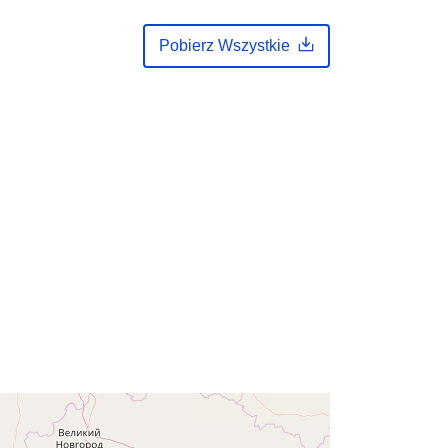
http://data.europa.eu/88u/dataset/a6
Pobierz Wszystkie
c8ca59-26a3-4b9b-be66-
d59483e44cd3