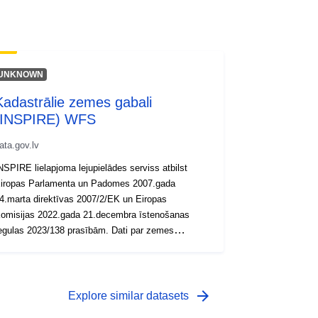
UNKNOWN
Kadastrālie zemes gabali
(INSPIRE) WFS
ata.gov.lv
NSPIRE lielapjoma lejupielādes serviss atbilst
iropas Parlamenta un Padomes 2007.gada
4.marta direktīvas 2007/2/EK un Eiropas
omisijas 2022.gada 21.decembra īstenošanas
egulas 2023/138 prasībām. Dati par zemes
ienībām ir pieejami pa visu Latvijas teritoriju. Dati ir
agatavoti GML formātā. (https://geolatvija.lv/main?
eoProductId=175)
arrow_forward
Explore similar datasets