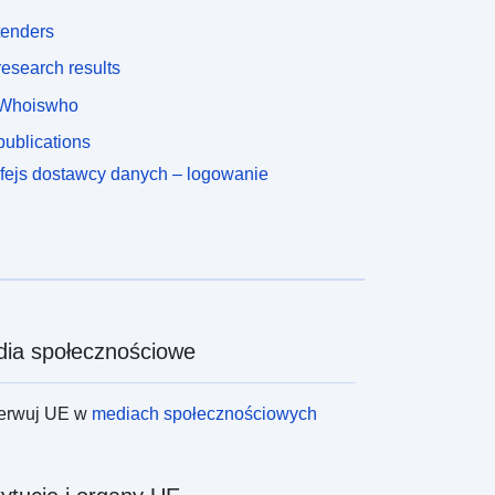
tenders
esearch results
Whoiswho
ublications
rfejs dostawcy danych – logowanie
ia społecznościowe
erwuj UE w
mediach społecznościowych