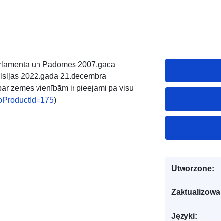
Parlamenta un Padomes 2007.gada
misijas 2022.gada 21.decembra
ar zemes vienībām ir pieejami pa visu
geoProductId=175
)
Utworzone:
Zaktualizowa
Języki: