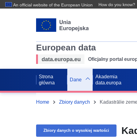
How do you know?
An official website of the European Union
European data
data.europa.eu
Oficjalny portal eur
Strona
Akademia
Dane
główna
data.europa
Home
Zbiory danych
Kadastrālie zem
Kad
Zbiory danych o wysokiej wartości