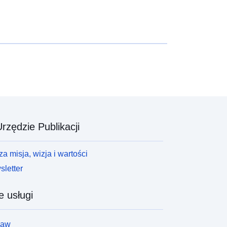
rzędzie Publikacji
a misja, wizja i wartości
letter
e usługi
law