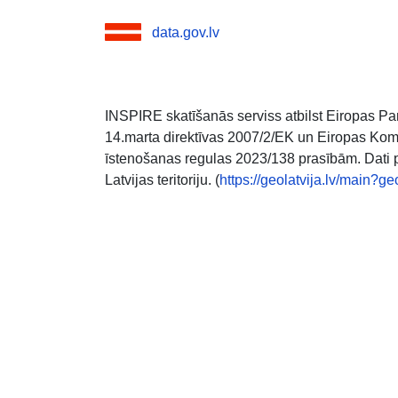
data.gov.lv
INSPIRE skatīšanās serviss atbilst Eiropas 
14.marta direktīvas 2007/2/EK un Eiropas Ko
īstenošanas regulas 2023/138 prasībām. Dati p
Latvijas teritoriju. (
https://geolatvija.lv/main?