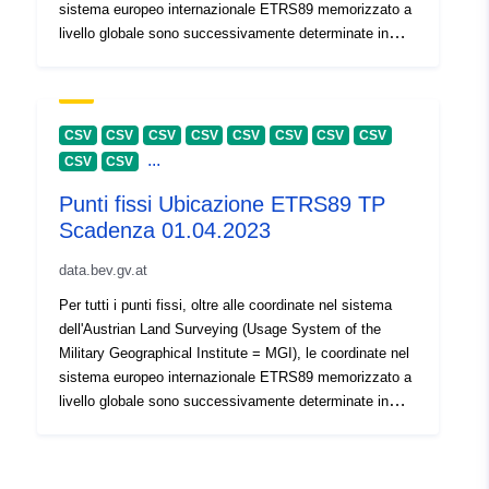
sistema europeo internazionale ETRS89 memorizzato a
livello globale sono successivamente determinate in
diverse fasi di attuazione con diversa precisione. I circa
59.000 punti di triangolazione (TP) formano una rete
tridimensionale di punti in tutta l'Austria con una
distanza media di circa 1,5 km. Di questi TP, circa
CSV
CSV
CSV
CSV
CSV
CSV
CSV
CSV
270.000 punti di accensione (EP) sono stati ricavati con
...
CSV
CSV
una distanza media di 500 m. Data limite = data di
Punti fissi Ubicazione ETRS89 TP
creazione: I dati di questo giorno sono il database più
aggiornato del BEV. Questo non è identico alla data di
Scadenza 01.04.2023
registrazione o di rilevamento.
data.bev.gv.at
Per tutti i punti fissi, oltre alle coordinate nel sistema
dell'Austrian Land Surveying (Usage System of the
Military Geographical Institute = MGI), le coordinate nel
sistema europeo internazionale ETRS89 memorizzato a
livello globale sono successivamente determinate in
diverse fasi di attuazione con diversa precisione. I circa
59.000 punti di triangolazione (TP) formano una rete
tridimensionale di punti in tutta l'Austria con una