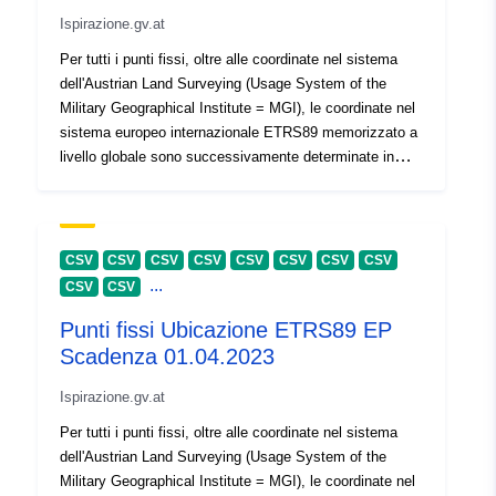
46.40749 ], [ 9.53357,
Ispirazione.gv.at
49.01875 ] ]
Per tutti i punti fissi, oltre alle coordinate nel sistema
Tipo:
Polygon
dell'Austrian Land Surveying (Usage System of the
Military Geographical Institute = MGI), le coordinate nel
Provenienza:
Datenquelle Datenbank ...
sistema europeo internazionale ETRS89 memorizzato a
livello globale sono successivamente determinate in
uriRef:
http://data.europa.eu/88u/dataset/
diverse fasi di attuazione con diversa precisione. I circa
916d-4ff7-be4c-4e7ed13b1878
59.000 punti di triangolazione (TP) formano una rete
tridimensionale di punti in tutta l'Austria con una
distanza media di circa 1,5 km. Di questi TP, circa
Copertura
01 April 2026
CSV
CSV
CSV
CSV
CSV
CSV
CSV
CSV
270.000 punti di accensione (EP) sono stati ricavati con
temporale:
...
CSV
CSV
una distanza media di 500 m. Data limite = data di
Punti fissi Ubicazione ETRS89 EP
creazione: I dati di questo giorno sono il database più
aggiornato del BEV. Questo non è identico alla data di
Scadenza 01.04.2023
registrazione o di rilevamento.
Ispirazione.gv.at
Per tutti i punti fissi, oltre alle coordinate nel sistema
dell'Austrian Land Surveying (Usage System of the
Military Geographical Institute = MGI), le coordinate nel