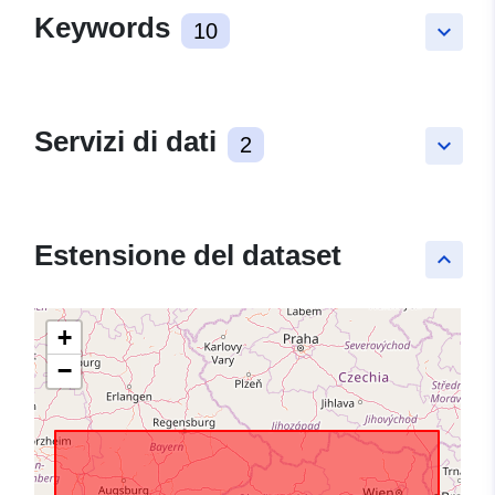
Keywords
10
keyboard_arrow_down
Servizi di dati
2
keyboard_arrow_down
Estensione del dataset
keyboard_arrow_up
+
−