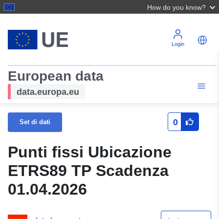
How do you know?
Login
European data
data.europa.eu
0
Set di dati
Punti fissi Ubicazione
ETRS89 TP Scadenza
01.04.2026