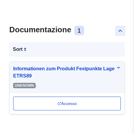
Documentazione
1
keyboard_arrow_up
Sort
Informationen zum Produkt Festpunkte Lage
ETRS89
-
UNKNOWN
Accesso