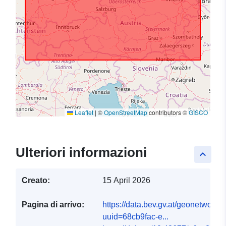
Leaflet
|
©
OpenStreetMap
contributors ©
GISCO
Ulteriori informazioni
keyboard_arrow_up
Creato:
15 April 2026
Pagina di arrivo:
https://data.bev.gv.at/geonetwork/
uuid=68cb9fac-e...