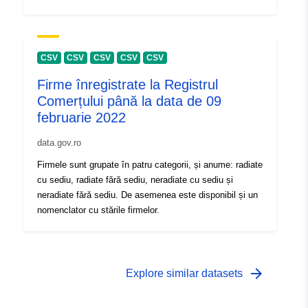
CSV
CSV
CSV
CSV
CSV
Firme înregistrate la Registrul
Comerțului până la data de 09
februarie 2022
data.gov.ro
Firmele sunt grupate în patru categorii, și anume: radiate
cu sediu, radiate fără sediu, neradiate cu sediu și
neradiate fără sediu. De asemenea este disponibil și un
nomenclator cu stările firmelor.
arrow_forward
Explore similar datasets