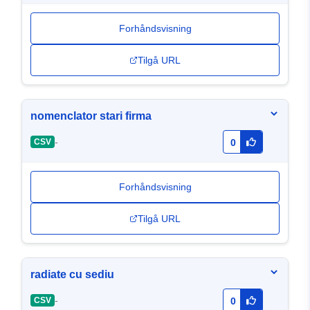
Forhåndsvisning
Tilgå URL
nomenclator stari firma
-
CSV
0
Forhåndsvisning
Tilgå URL
radiate cu sediu
-
CSV
0