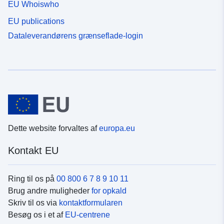
EU Whoiswho
EU publications
Dataleverandørens grænseflade-login
Dette website forvaltes af
europa.eu
Kontakt EU
Ring til os på
00 800 6 7 8 9 10 11
Brug andre muligheder
for opkald
Skriv til os via
kontaktformularen
Besøg os i et af
EU-centrene