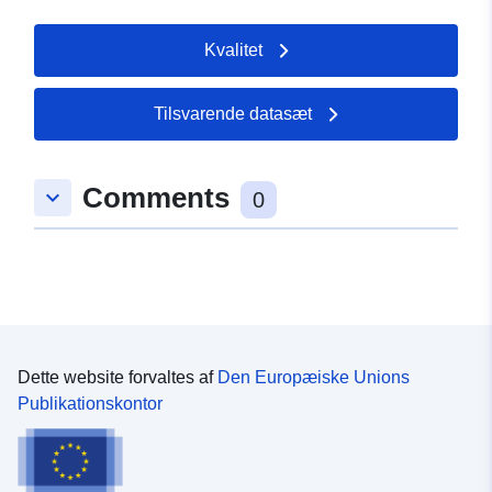
Kvalitet
Tilsvarende datasæt
Comments
keyboard_arrow_down
0
Dette website forvaltes af
Den Europæiske Unions
Publikationskontor