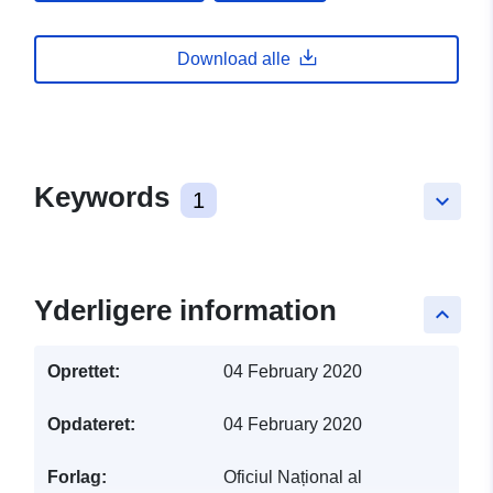
Download alle
Keywords
1
keyboard_arrow_down
Yderligere information
keyboard_arrow_up
Oprettet:
04 February 2020
Opdateret:
04 February 2020
Forlag:
Oficiul Național al