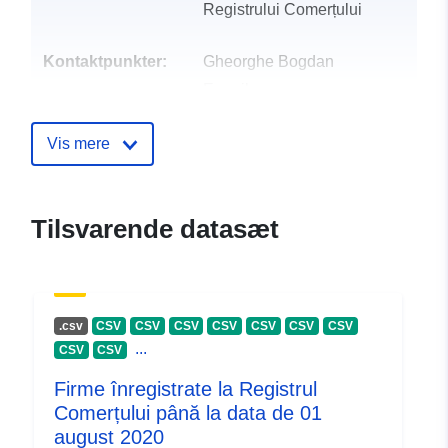
Registrului Comerțului
Kontaktpunkter:
Gheorghe Bogdan
E-mail:
mailto:danut.tiparu@onrc.ro
Vis mere
Fortegnelse over
Tilføjet til data.europa.eu:
28
kataloger:
July 2026
Opdateret på data.europa.eu:
Tilsvarende datasæt
28 July 2026
Identifikatorer:
a75ea742-44c0-4cef-9bc2-
37be1f34ad87
.csv
CSV
CSV
CSV
CSV
CSV
CSV
CSV
...
CSV
CSV
uriRef:
http://data.europa.eu/88u/dataset
Firme înregistrate la Registrul
44c0-4cef-9bc2-37be1f34ad87
Comerțului până la data de 01
august 2020