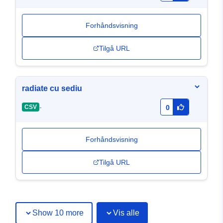
Forhåndsvisning
Tilgå URL
radiate cu sediu
-
CSV
0
Forhåndsvisning
Tilgå URL
Show 10 more
Vis alle