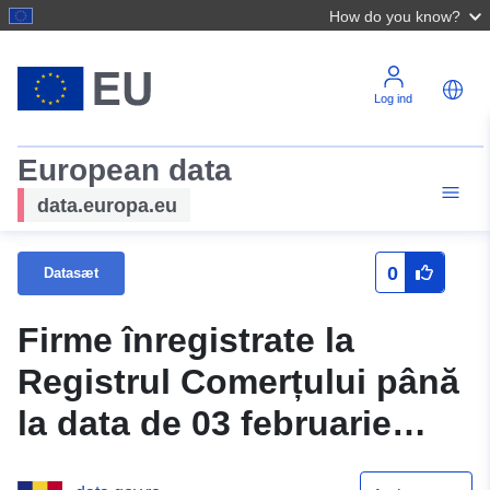
How do you know?
Log ind
European data
data.europa.eu
0
Datasæt
Firme înregistrate la
Registrul Comerțului până
la data de 03 februarie
2020