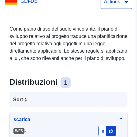
GDI-DE
Neuzelle Gemeinde
Actions
Neißemünde OT Wellmitz
(WFS)
Come piano di uso del suolo vincolante, il piano di
sviluppo relativo al progetto traduce una pianificazione
del progetto relativa agli oggetti in una legge
direttamente applicabile. Le stesse regole si applicano
a lui, che sono rilevanti anche per il piano di sviluppo.
Distribuzioni
1
Sort
scarica
-
WFS
0