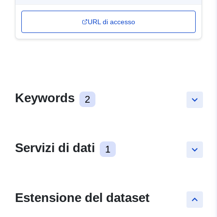
URL di accesso
Keywords
2
keyboard_arrow_down
Servizi di dati
1
keyboard_arrow_down
Estensione del dataset
keyboard_arrow_up