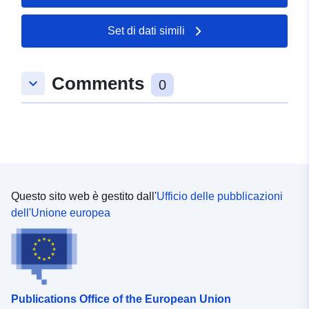
52.0569 ] ]
Set di dati simili
Tipo:
Polygon
Identificatori:
https://registry.gdi-
Comments
keyboard_arrow_down
0
de.org/id/de.bb.metadata/a7b587a
8f44-4e4d-830e-184b3678ad9a
uriRef:
http://data.europa.eu/88u/dataset
8f44-4e4d-830e-184b3678ad9a~~
Questo sito web è gestito dall'
Ufficio delle pubblicazioni
dell'Unione europea
Publications Office of the European Union