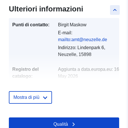
Ulteriori informazioni
keyboard_arrow_up
Punti di contatto:
Birgit Maskow
E-mail:
mailto:amt@neuzelle.de
Indirizzo:
Lindenpark 6,
Neuzelle, 15898
Registro del
Aggiunta a data.europa.eu:
16
catalogo:
May 2026
Aggiornato su data.europa.eu:
01 August 2026
Mostra di più
Spaziale:
Coordinate:
[ [ 14.6636,
52.0569 ], [ 14.67, 52.0569 ],
[ 14.67, 52.0519 ], [ 14.6636,
Qualità
52.0519 ], [ 14.6636,