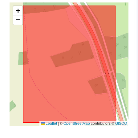
+
−
Leaflet
|
©
OpenStreetMap
contributors ©
GISCO