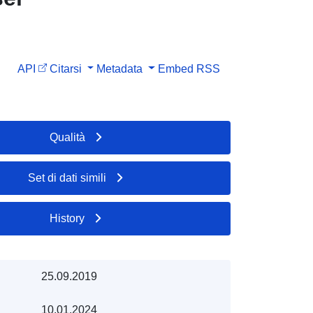
API
Citarsi
Metadata
Embed
RSS
Qualità
Set di dati simili
History
25.09.2019
10.01.2024