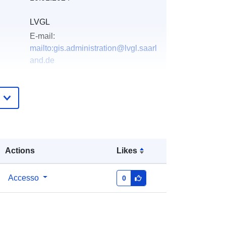
LVGL
E-mail:
mailto:gis.administration@lvgl.saarl
and.de
Aggiunta a data.europa.eu:
21
February 2026
Aggiornato su data.europa.eu:
01
August 2026
Actions
Likes
Coordinate:
[ [ 6.72323, 49.3258 ], [
6.72443, 49.3258 ], [ 6.72443,
49.325 ], [ 6.72323, 49.325 ], [
Accesso
0
6.72323, 49.3258 ] ]
Tipo:
Polygon