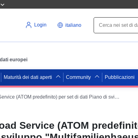
Login
italiano
i dati europei
Maturità dei dati aperti
Community
Pubblicazioni
INSPIRE Download Service (ATOM predefinito) per set di dati Piano di sviluppo "Multifamilienhaeuser Hauptstrasse"
ad Service (ATOM predefinito
i sviluppo "Multifamilienhaeu