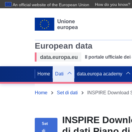
How do you know?
An official website of the European Union
European data
data.europa.eu
Il portale ufficiale de
Home
Dati
data.europa academy
Home
Set di dati
INSPIRE Downlo
Set
di dati Piano d
di