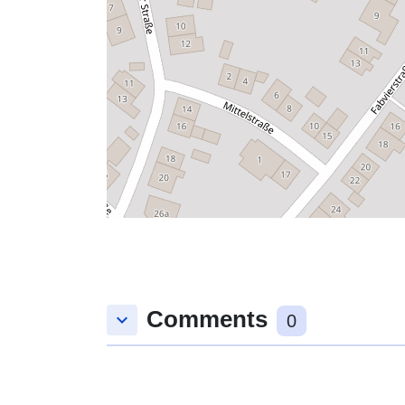
Comments
keyboard_arrow_down
0