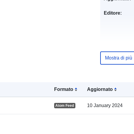
Editore:
Registro del
Mostra di più
catalogo:
Formato
Aggiornato
Spaziale:
10 January 2024
Atom Feed