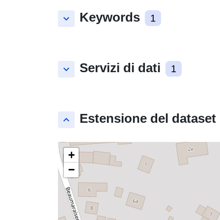
Keywords
keyboard_arrow_down
1
Servizi di dati
keyboard_arrow_down
1
Estensione del dataset
keyboard_arrow_up
+
−