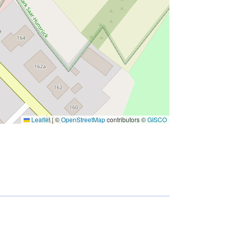
Leaflet
|
©
OpenStreetMap
contributors ©
GISCO