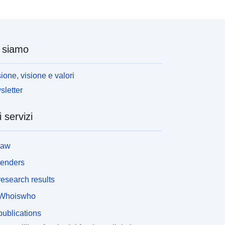
 siamo
ione, visione e valori
letter
i servizi
law
tenders
esearch results
Whoiswho
ublications