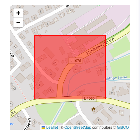
+
−
Leaflet
|
©
OpenStreetMap
contributors ©
GISCO