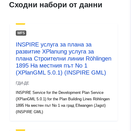
запис:
February 2026
Сходни набори от данни
Актуализирана на data.europa.eu
01 August 2026
Пространствени
Координати:
[ [ 10.2183205,
WFS
:
48.9450163 ], [ 10.2207614,
INSPIRE услуга за плана за
48.9450163 ], [ 10.2207614,
развитие XPlanung услуга за
48.9435835 ], [ 10.2183205,
плана Строителни линии Röhlingen
48.9435835 ], [ 10.2183205,
1895 На местния път No 1
48.9450163 ] ]
(XPlanGML 5.0.1) (INSPIRE GML)
Тип:
Polygon
ГДИ-ДЕ
Съответства на:
Ресурси:
INSPIRE Service for the Development Plan Service
http://data.europa.eu/eli/reg/2009/
(XPlanGML 5.0.1) for the Plan Building Lines Röhlingen
1895 На местен път No 1 на град Ellwangen (Jagst)
(INSPIRE GML)
uriRef:
http://data.europa.eu/88u/dataset/
08c9-4a6e-a929-b55616a15bc9