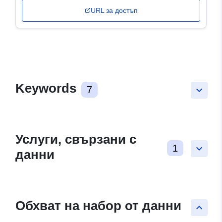
URL за достъп
Keywords
7
keyboard_arrow_down
Услуги, свързани с
1
keyboard_arrow_down
данни
Обхват на набор от данни
keyboard_arrow_up