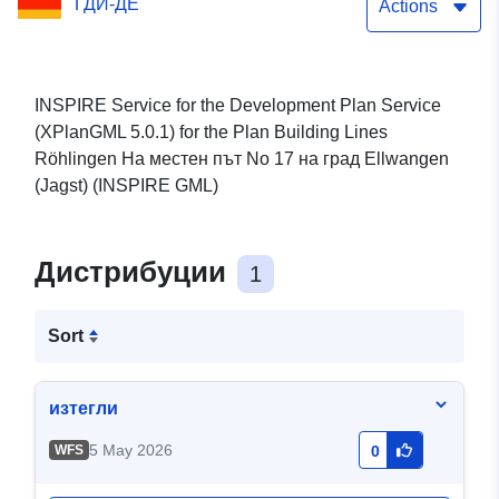
ГДИ-ДЕ
Röhlingen Am Ortsweg
Actions
No. 17 (XPlanGML 5.0.1)
(INSPIRE GML)
INSPIRE Service for the Development Plan Service
(XPlanGML 5.0.1) for the Plan Building Lines
Röhlingen На местен път No 17 на град Ellwangen
(Jagst) (INSPIRE GML)
Дистрибуции
1
Sort
изтегли
5 May 2026
WFS
0