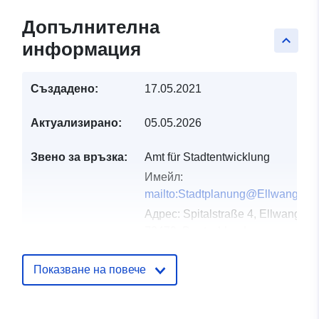
Допълнителна
keyboard_arrow_up
информация
Създадено:
17.05.2021
Актуализирано:
05.05.2026
Звено за връзка:
Amt für Stadtentwicklung
Имейл:
mailto:Stadtplanung@Ellwangen.
Адрес:
Spitalstraße 4, Ellwangen,
73479, Deutschland
URL адрес:
http://www.ellwangen.de
Показване на повече
Каталожен
Добавено към data.europa.eu:
21