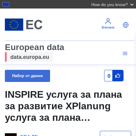
How do you know?
Влизане
European data
data.europa.eu
0
Набор от данни
INSPIRE услуга за плана
за развитие XPlanung
услуга за плана
Строителни линии