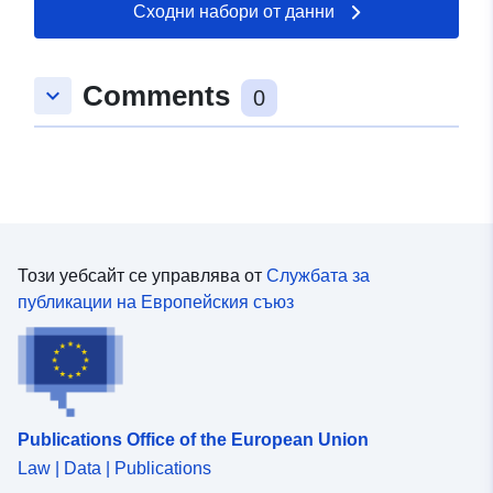
Сходни набори от данни
Comments
keyboard_arrow_down
0
Този уебсайт се управлява от
Службата за
публикации на Европейския съюз
Publications Office of the European Union
Law | Data | Publications