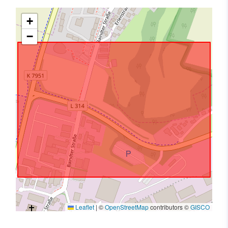
+
−
Leaflet
|
©
OpenStreetMap
contributors ©
GISCO