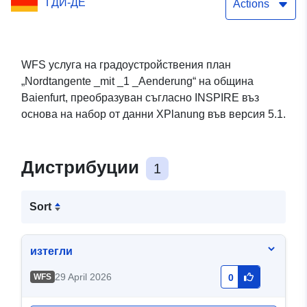
ГДИ-ДЕ
Actions
WFS услуга на градоустройствения план
„Nordtangente _mit _1 _Aenderung“ на община
Baienfurt, преобразуван съгласно INSPIRE въз
основа на набор от данни XPlanung във версия 5.1.
Дистрибуции
1
Sort
изтегли
29 April 2026
WFS
0