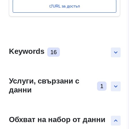
URL за достъп
Keywords
16
keyboard_arrow_down
Услуги, свързани с
1
keyboard_arrow_down
данни
Обхват на набор от данни
keyboard_arrow_up