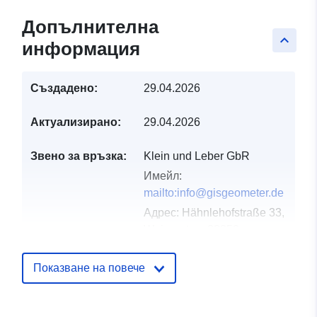
Допълнителна
keyboard_arrow_up
информация
Създадено:
29.04.2026
Актуализирано:
29.04.2026
Звено за връзка:
Klein und Leber GbR
Имейл:
mailto:info@gisgeometer.de
Адрес:
Hähnlehofstraße 33,
Weingarten, 88250,
Deutschland
URL адрес:
Показване на повече
https://www.gisgeometer.de/