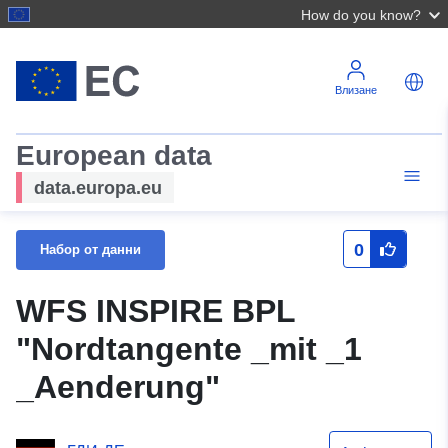
How do you know?
Влизане
European data
data.europa.eu
0
Набор от данни
WFS INSPIRE BPL
"Nordtangente _mit _1
_Aenderung"