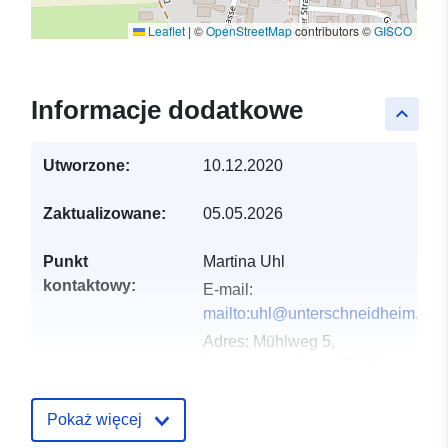
Leaflet
|
©
OpenStreetMap
contributors ©
GISCO
Informacje dodatkowe
keyboard_arrow_up
Utworzone:
10.12.2020
Zaktualizowane:
05.05.2026
Punkt
Martina Uhl
kontaktowy:
E-mail:
mailto:uhl@unterschneidheim.de
Adres:
Mühlweg 5,
Unterschneidheim, 73485,
Deutschland
URL:
Pokaż więcej
http://www.unterschneidheim.de