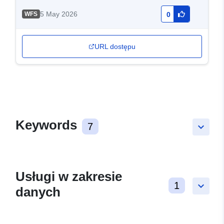
5 May 2026
WFS
0
URL dostępu
Keywords
7
keyboard_arrow_down
Usługi w zakresie
1
keyboard_arrow_down
danych