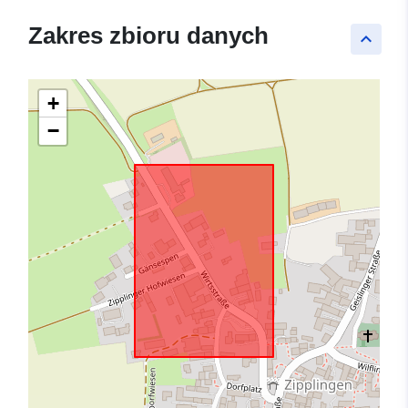
Zakres zbioru danych
keyboard_arrow_up
+
−