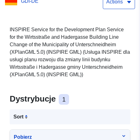
GDI-DE
Change Plan (XPlanGML
Actions
5.0) (INSPIRE GML)
(Usługa INSPIRE dla usługi
INSPIRE Service for the Development Plan Service
for the Wirtsstraße and Hadergasse Building Line
planu rozwoju dla planu
Change of the Municipality of Unterschneidheim
zmiany linii budynku
(XPlanGML 5.0) (INSPIRE GML) (Usługa INSPIRE dla
usługi planu rozwoju dla zmiany linii budynku
Wirtsstraße i Hadergasse
Wirtsstraße i Hadergasse gminy Unterschneidheim
(XPlanGML 5.0) (INSPIRE
(XPlanGML 5.0) (INSPIRE GML))
GML))
Dystrybucje
1
Sort
Pobierz