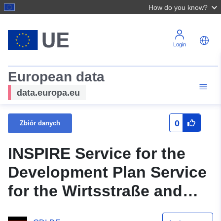
How do you know?
Login
European data
data.europa.eu
0
Zbiór danych
INSPIRE Service for the
Development Plan Service
for the Wirtsstraße and
Hadergasse Building Line