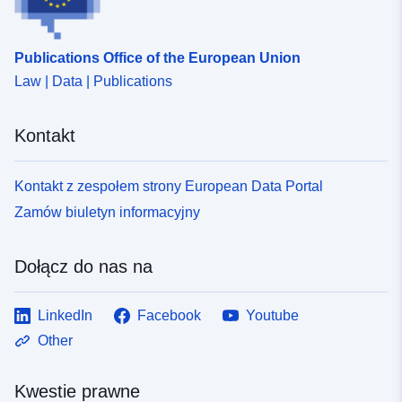
uriRef:
http://data.europa.eu/88u/dataset
28d1-4d08-9cc6-4adaf5a636be
Publications Office of the European Union
Law | Data | Publications
Kontakt
Kontakt z zespołem strony European Data Portal
Zamów biuletyn informacyjny
Dołącz do nas na
LinkedIn
Facebook
Youtube
Other
Kwestie prawne