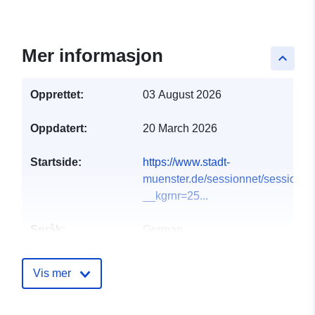
Mer informasjon
keyboard_arrow_up
Opprettet:
03 August 2026
Oppdatert:
20 March 2026
Startside:
https://www.stadt-
muenster.de/sessionnet/sessionne
__kgrnr=25...
Språk:
German
Utgiver:
Münster
Vis mer
Kontaktpunkter:
Open Data Koordination