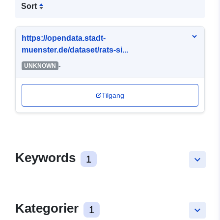
Sort
https://opendata.stadt-
muenster.de/dataset/rats-si...
-
UNKNOWN
Tilgang
Keywords
1
keyboard_arrow_down
Kategorier
1
keyboard_arrow_down