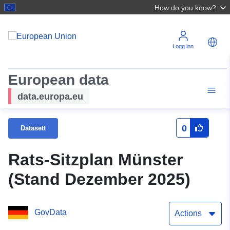
How do you know?
Logg inn
European data
data.europa.eu
0
Datasett
Rats-Sitzplan Münster
(Stand Dezember 2025)
GovData
Actions