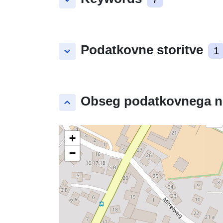
keyboard_arrow_down
Podatkovne storitve
keyboard_arrow_down
1
Obseg podatkovnega n
keyboard_arrow_up
+
−