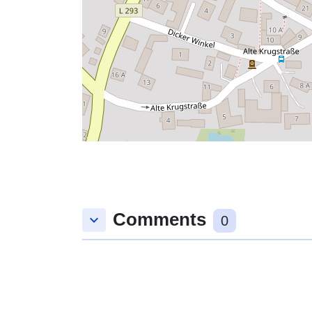
Comments
keyboard_arrow_down
0