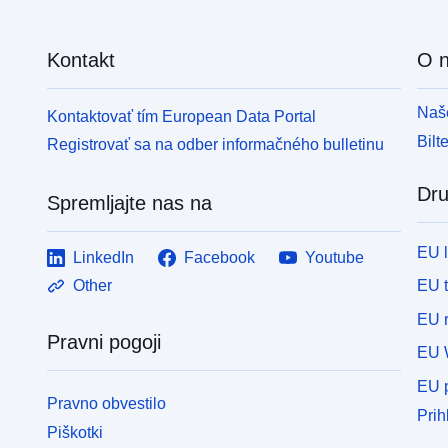
Kontakt
O 
Naše
Kontaktovať tím European Data Portal
Bilt
Registrovať sa na odber informačného bulletinu
Dru
Spremljajte nas na
EU 
LinkedIn
Facebook
Youtube
EU 
Other
EU r
Pravni pogoji
EU 
EU p
Pravno obvestilo
Prih
Piškotki