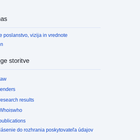
nas
 poslanstvo, vizija in vrednote
en
ge storitve
law
tenders
esearch results
Whoiswho
ublications
lásenie do rozhrania poskytovateľa údajov