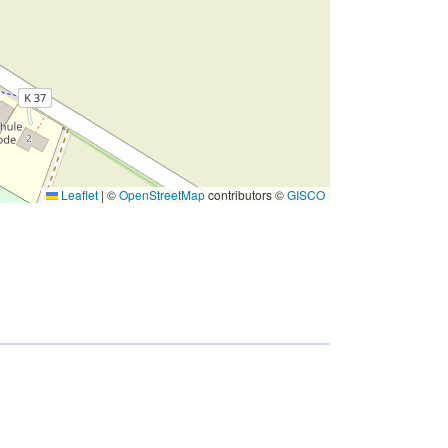
Leaflet
|
©
OpenStreetMap
contributors ©
GISCO