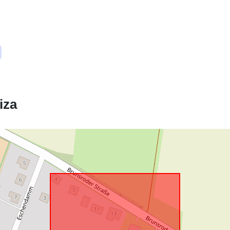
Ustreza:
uriRef:
iza