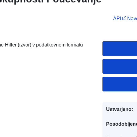
API
Nave
e Hiller (izvor) v podatkovnem formatu
Ustvarjeno:
Posodobljen