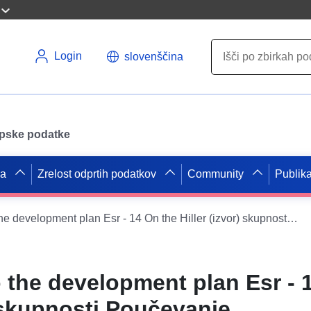
Login
slovenščina
opske podatke
pa
Zrelost odprtih podatkov
Community
Publika
ATOM feed to the development plan Esr - 14 On the Hiller (izvor) skupnosti Poučevanje
 the development plan Esr - 
) skupnosti Poučevanje