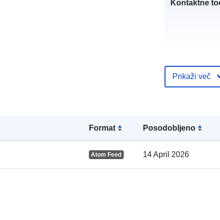
Kontaktne to
Prikaži več
Katalogski za
Format
Posodobljeno
Prostorski:
14 April 2026
Atom Feed