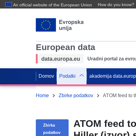
How do you know?
An official website of the European Union
European data
data.europa.eu
Uradni portal za evr
Domov
Podatki
akademija data.euro
Home
Zbirke podatkov
ATOM feed to
Zbirka
Hiller (izvor
podatkov