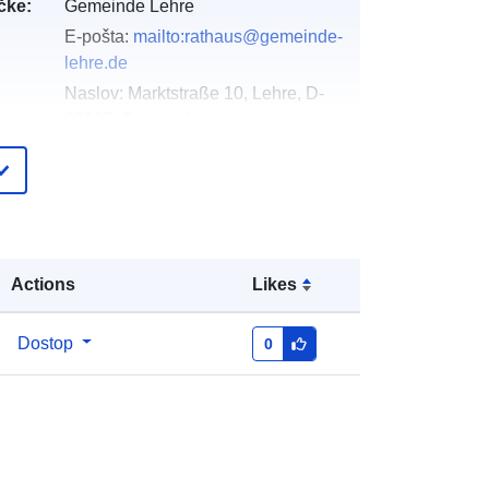
čke:
Gemeinde Lehre
E-pošta:
mailto:rathaus@gemeinde-
lehre.de
Naslov:
Marktstraße 10, Lehre, D-
38165, Deutschland
Katalog:
https://gemeinde-lehre.de
pis:
Dodano v data.europa.eu:
02 May 2026
Posodobljeno na spletišču Data.europa.eu:
01 August 2026
Actions
Likes
Usklajuje:
[ [ 10.6389575,
Dostop
0
52.3699389 ], [ 10.6416642,
52.3699389 ], [ 10.6416642,
52.3684573 ], [ 10.6389575,
52.3684573 ], [ 10.6389575,
52.3699389 ] ]
Tip:
Polygon