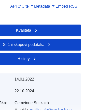
API
Cite
Metadata
Embed
RSS
Kvaliteta
Slični skupovi podataka
History
14.01.2022
22.10.2024
čka:
Gemeinde Seckach
E-pošta:
mailto:info@seckach.de