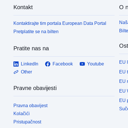
Kontakt
O 
Naša
Kontaktirajte tim portala European Data Portal
Bilt
Pretplatite se na bilten
Ost
Pratite nas na
EU 
LinkedIn
Facebook
Youtube
EU 
Other
EU r
Pravne obavijesti
EU 
EU p
Pravna obavijest
Suče
Kolačići
Pristupačnost