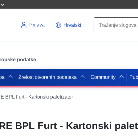
Prijava
Hrvatski
uropske podatke
pa
Zrelost otvorenih podataka
Community
Pub
BPL Furt - Kartonski paletizator
E BPL Furt - Kartonski palet