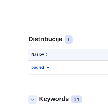
Distribucije
1
Naslov
pogled
Keywords
keyboard_arrow_down
14