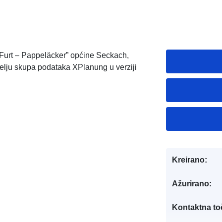
Furt – Pappeläcker” općine Seckach,
lju skupa podataka XPlanung u verziji
Kreirano:
Ažurirano:
Kontaktna to