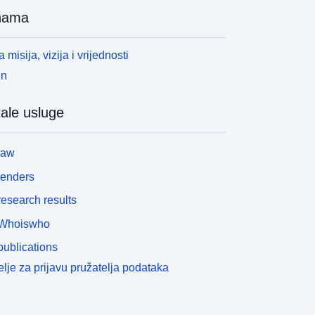
nama
 misija, vizija i vrijednosti
en
ale usluge
law
tenders
esearch results
Whoiswho
ublications
lje za prijavu pružatelja podataka