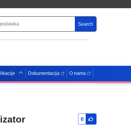
Search
likacije
Dokumentacija
O nama
izator
0