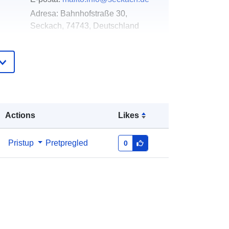
Adresa:
Bahnhofstraße 30,
Seckach, 74743, Deutschland
URL:
http://www.seckach.de
Dodano u data.europa.eu:
31 January
2026
Ažurirano na temelju podataka.europa.eu:
01 August 2026
Actions
Likes
Koordinate:
[ [ 9.3662987,
Pristup
Pretpregled
0
49.4334219 ], [ 9.3712393,
49.4334219 ], [ 9.3712393,
49.4315403 ], [ 9.3662987,
49.4315403 ], [ 9.3662987,
49.4334219 ] ]
Tip:
Polygon