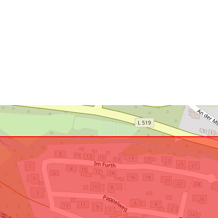
U skladu s:
uriRef: