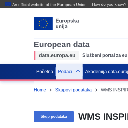
How do you know?
An official website of the European Union
European data
data.europa.eu
Službeni portal za e
Početna
Podaci
Akademija data.euro
Home
Skupovi podataka
WMS INSPIRE 
WMS INSPIR
Skup podataka