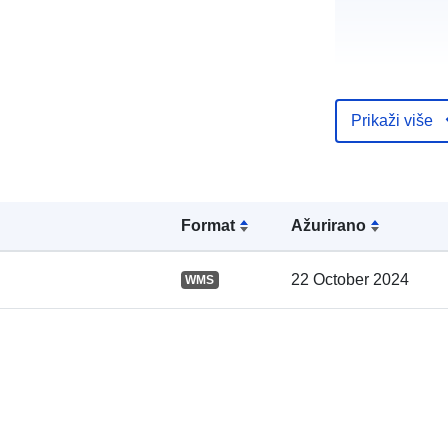
Prikaži više
Kataloški
registar:
Formаt
Ažurirano
Prostorno:
22 October 2024
WMS