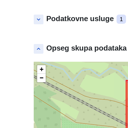
Podatkovne usluge
keyboard_arrow_down
1
Opseg skupa podataka
keyboard_arrow_up
+
−