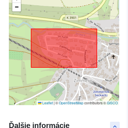
−
Leaflet
|
©
OpenStreetMap
contributors ©
GISCO
Ďalšie informácie
keyboard_arrow_up