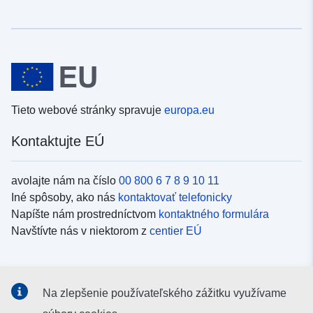
Tieto webové stránky spravuje
europa.eu
Kontaktujte EÚ
avolajte nám na číslo
00 800 6 7 8 9 10 11
Iné spôsoby, ako nás
kontaktovať telefonicky
Napíšte nám prostredníctvom
kontaktného formulára
Navštívte nás v niektorom z
centier EÚ
Sociálne médiá
Na zlepšenie používateľského zážitku využívame
Kanály EÚ na
sociálnych médiách