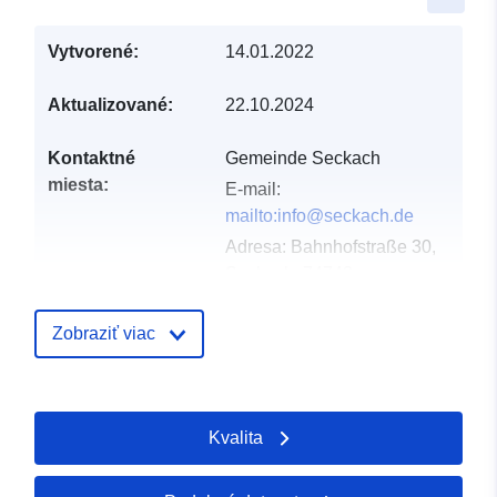
Vytvorené:
14.01.2022
Aktualizované:
22.10.2024
Kontaktné
Gemeinde Seckach
miesta:
E-mail:
mailto:info@seckach.de
Adresa:
Bahnhofstraße 30,
Seckach, 74743,
Deutschland
Adresa URL:
Zobraziť viac
http://www.seckach.de
Katalógový
Pridané k údajom.europa.eu:
31 J
Kvalita
záznam:
2026
Aktualizované na základe údajov.