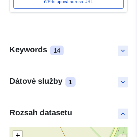
Prístupová adresa URL
Keywords
14
keyboard_arrow_down
Dátové služby
1
keyboard_arrow_down
Rozsah datasetu
keyboard_arrow_up
+