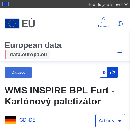
How do you know?
Prihlásiť
European data
data.europa.eu
0
Dataset
WMS INSPIRE BPL Furt -
Kartónový paletizátor
GDI-DE
Actions