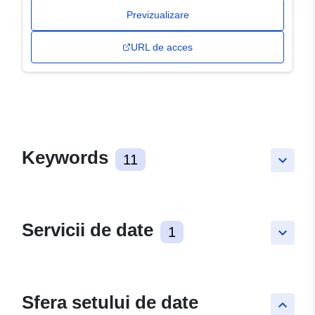
Previzualizare
URL de acces
Keywords
11
keyboard_arrow_down
Servicii de date
1
keyboard_arrow_down
Sfera setului de date
keyboard_arrow_up