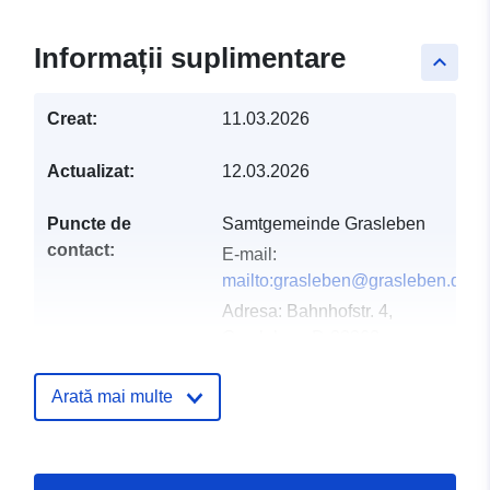
Informații suplimentare
keyboard_arrow_up
Creat:
11.03.2026
Actualizat:
12.03.2026
Puncte de
Samtgemeinde Grasleben
contact:
E-mail:
mailto:grasleben@grasleben.de
Adresa:
Bahnhofstr. 4,
Grasleben, D-38368,
Deutschland
Adresă URL:
Arată mai multe
https://www.samtgemeinde-
grasleben.de