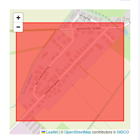
+
−
Leaflet
|
©
OpenStreetMap
contributors ©
GISCO