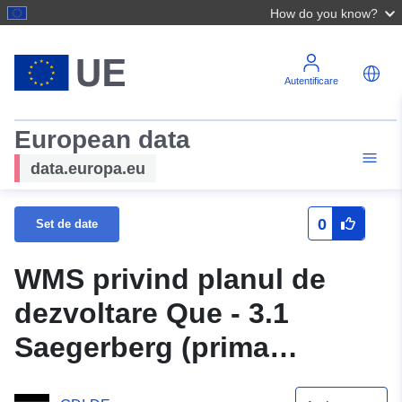
How do you know?
Autentificare
European data
data.europa.eu
0
Set de date
WMS privind planul de
dezvoltare Que - 3.1
Saegerberg (prima
modificare) a