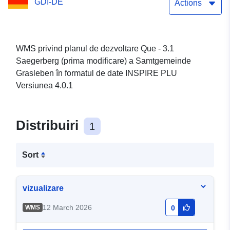
GDI-DE
Samtgemeinde Grasleben
Actions
WMS privind planul de dezvoltare Que - 3.1
Saegerberg (prima modificare) a Samtgemeinde
Grasleben în formatul de date INSPIRE PLU
Versiunea 4.0.1
Distribuiri
1
Sort
vizualizare
12 March 2026
WMS
0