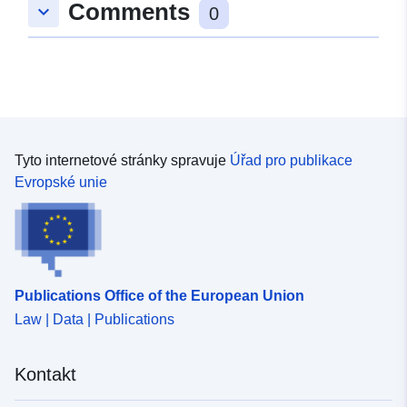
Comments
keyboard_arrow_down
0
Aktualizace údajů.europa.eu:
01 August 2026
Identifikátory:
a8719038-8d3b-4323-9824-
dbb45030e51d
uriRef:
http://data.europa.eu/88u/dataset
Tyto internetové stránky spravuje
Úřad pro publikace
8d3b-4323-9824-dbb45030e51d
Evropské unie
Publications Office of the European Union
Law | Data | Publications
Kontakt