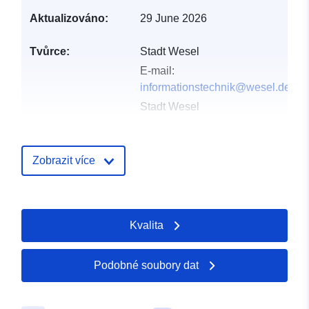
Aktualizováno:
29 June 2026
Tvůrce:
Stadt Wesel
E-mail:
informationstechnik@wesel.de
Stadt Wesel
E-mail:
informationstechnik@wesel.de
Zobrazit více
Vydavatel:
Offenesdatenportal
Kontaktní místa:
Team Informationstechnik
Kvalita
E-mail:
mailto:informationstechnik@wesel
Podobné soubory dat
Katalogový
Přidáno do data.europa.eu:
záznam:
03 June 2026