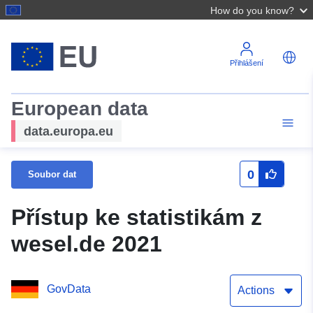
How do you know?
Přihlášení
European data
data.europa.eu
0
Soubor dat
Přístup ke statistikám z
wesel.de 2021
GovData
Actions