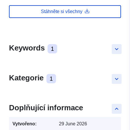
Stáhněte si všechny
Keywords
1
keyboard_arrow_down
Kategorie
1
keyboard_arrow_down
Doplňující informace
keyboard_arrow_up
Vytvořeno:
29 June 2026