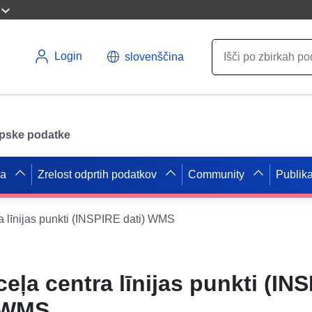
Login
slovenščina
opske podatke
pa
Zrelost odprtih podatkov
Community
Publika
a līnijas punkti (INSPIRE dati) WMS
ceļa centra līnijas punkti (IN
) WMS