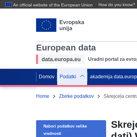
How do you know?
An official website of the European Union
European data
data.europa.eu
Uradni portal za evr
Domov
Podatki
akademija data.euro
Home
Zbirke podatkov
Skrejceļa centr
Skrej
Nabori podatkov velike
dati
vrednosti