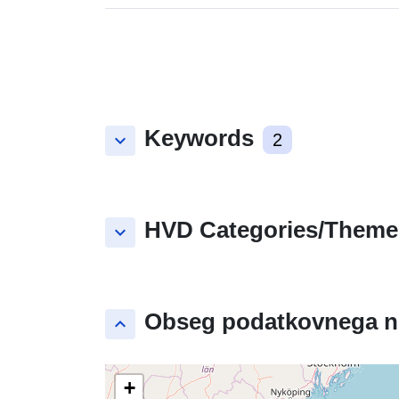
Keywords
keyboard_arrow_down
2
HVD Categories/Theme
keyboard_arrow_down
Obseg podatkovnega n
keyboard_arrow_up
+