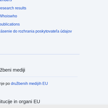
esearch results
Whoiswho
ublications
lásenie do rozhrania poskytovateľa údajov
žbeni mediji
nje po
družbenih medijih EU
titucije in organi EU