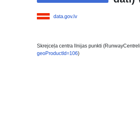
data.gov.lv
Skrejceļa centra līnijas punkti (RunwayCentrel
geoProductId=106
)