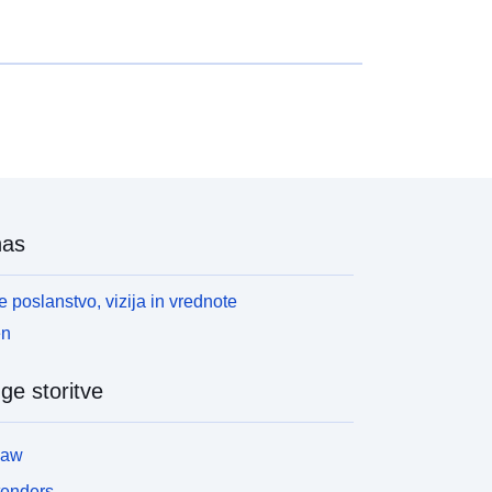
nas
 poslanstvo, vizija in vrednote
en
ge storitve
law
tenders