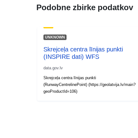
Podobne zbirke podatkov
UNKNOWN
Skrejceļa centra līnijas punkti
(INSPIRE dati) WFS
data.gov.lv
Skrejceļa centra līnijas punkti
(RunwayCentrelinePoint) (https://geolatvija.lv/main?
geoProductId=106)