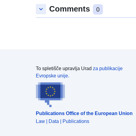
Comments
keyboard_arrow_down
0
To spletišče upravlja Urad
za publikacije
Evropske unije.
Publications Office of the European Union
Law | Data | Publications