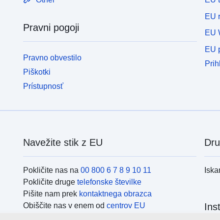
EU r
Pravni pogoji
EU 
EU p
Pravno obvestilo
Prih
Piškotki
Prístupnosť
Navežite stik z EU
Dru
Pokličite nas na
00 800 6 7 8 9 10 11
Iska
Pokličite druge
telefonske številke
Pišite nam prek
kontaktnega obrazca
Obiščite nas v enem od
centrov EU
Ins