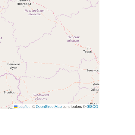
Leaflet
|
©
OpenStreetMap
contributors ©
GISCO