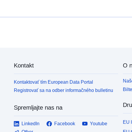
Kontakt
O 
Naše
Kontaktovať tím European Data Portal
Bilt
Registrovať sa na odber informačného bulletinu
Dru
Spremljajte nas na
EU 
LinkedIn
Facebook
Youtube
EU 
Other