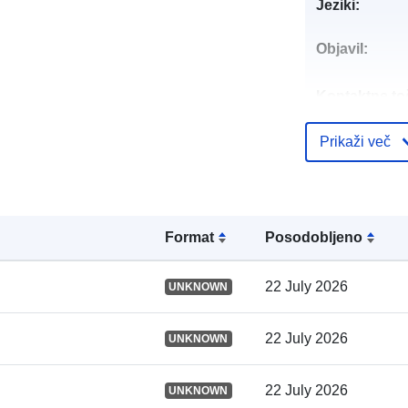
Jeziki:
Objavil:
Kontaktne to
Prikaži več
Katalogski za
Format
Posodobljeno
Prostorski:
22 July 2026
UNKNOWN
22 July 2026
UNKNOWN
Identifikatorji
22 July 2026
UNKNOWN