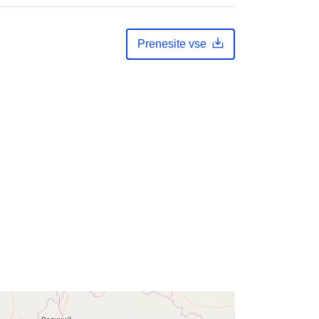
http://data.europa.eu/88u/dataset/a8
7b053b-a2b9-4f81-ad72-
bdcee319d0ae
Prenesite vse