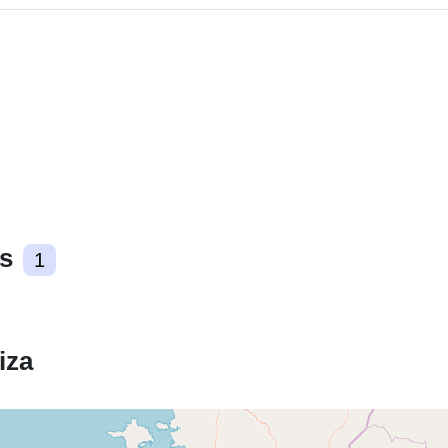
uriRef:
s
1
iza