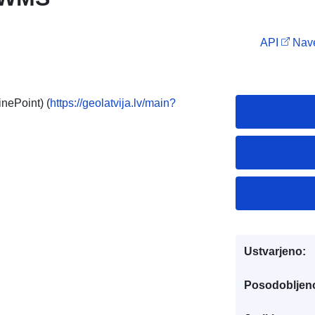
API
Nave
inePoint) (
https://geolatvija.lv/main?
Ustvarjeno:
Posodobljen