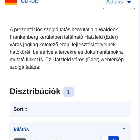
GDI-DE
Actions
A prezentációs szolgáltatás bemutatja a Waldeck-
Frankenberg kerületben található Hatzfeld (Eder)
város jogilag kötelező erejű fejlesztési terveinek
hatókörét, beleértve a tervekre és dokumentumokra
mutató linket is. Ez Hatzfeld város (Eder) webtérkép
szolgáltatása:
Disztribúciók
1
Sort
kilátás