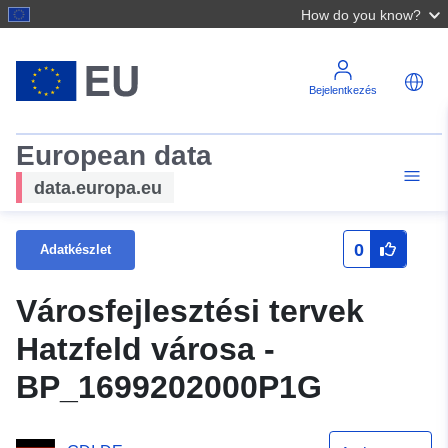
How do you know?
Bejelentkezés
European data
data.europa.eu
0
Adatkészlet
Városfejlesztési tervek
Hatzfeld városa -
BP_1699202000P1G