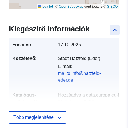
Leaflet
|
©
OpenStreetMap
contributors ©
GISCO
Kiegészítő információk
keyboard_arrow_up
Frissítve:
17.10.2025
Közzétevő:
Stadt Hatzfeld (Eder)
E-mail:
mailto:info@hatzfeld-
eder.de
Katalógus-
Hozzáadva a data.europa.eu-hoz:
nyilvántartás:
21 February 2026
Frissítve: data.europa.eu:
01
August 2026
Több megjelenítése