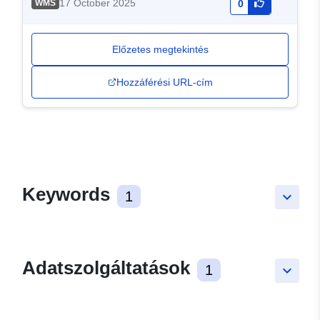
17 October 2025
WMS
0
Előzetes megtekintés
Hozzáférési URL-cím
Keywords
1
keyboard_arrow_down
Adatszolgáltatások
1
keyboard_arrow_down