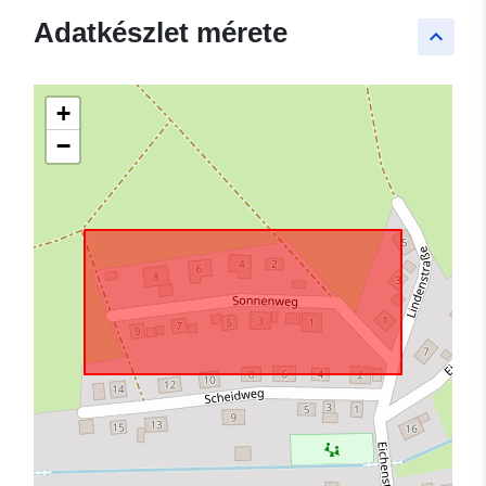
Adatkészlet mérete
keyboard_arrow_up
+
−