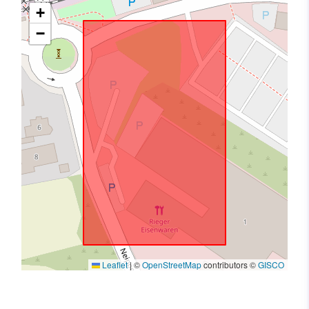
+
−
Leaflet
|
©
OpenStreetMap
contributors ©
GISCO