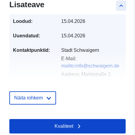
Lisateave
keyboard_arrow_up
Loodud:
15.04.2026
Uuendatud:
15.04.2026
Kontaktpunktid:
Stadt Schwaigern
E-Mail:
mailto:info@schwaigern.de
Aadress:
Marktstraße 2,
Schwaigern, 74193,
Deutschland
URL:
Näita rohkem
http://www.schwaigern.de
Kataloogi kirje:
Lisatud andmetele.europa.eu:
02 
Kvaliteet
2026