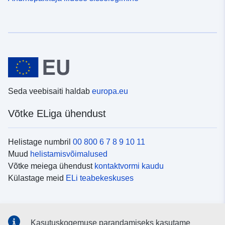
Seda veebisaiti haldab
europa.eu
Võtke ELiga ühendust
Helistage numbril
00 800 6 7 8 9 10 11
Muud
helistamisvõimalused
Võtke meiega ühendust
kontaktvormi kaudu
Külastage meid
ELi teabekeskuses
Sotsiaalmeedia
Kasutuskogemuse parandamiseks kasutame