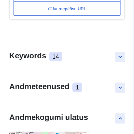
Juurdepääsu URL
Keywords
14
keyboard_arrow_down
Andmeteenused
1
keyboard_arrow_down
Andmekogumi ulatus
keyboard_arrow_up