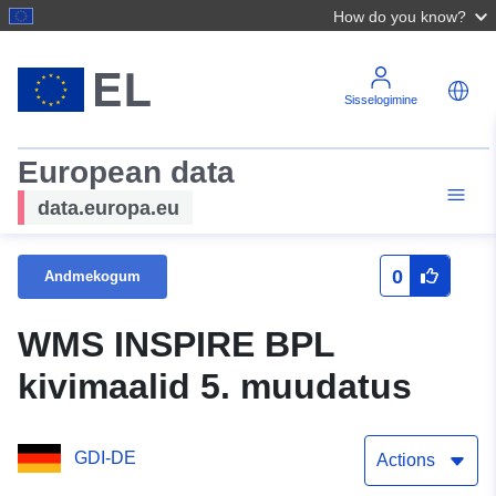
How do you know?
Sisselogimine
European data
data.europa.eu
0
Andmekogum
WMS INSPIRE BPL
kivimaalid 5. muudatus
GDI-DE
Actions