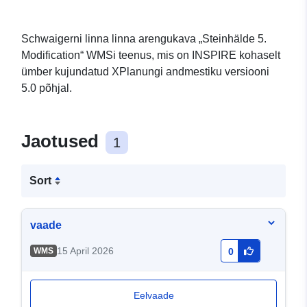
Schwaigerni linna linna arengukava „Steinhälde 5.
Modification“ WMSi teenus, mis on INSPIRE kohaselt
ümber kujundatud XPlanungi andmestiku versiooni
5.0 põhjal.
Jaotused
1
Sort
vaade
15 April 2026
WMS
0
Eelvaade