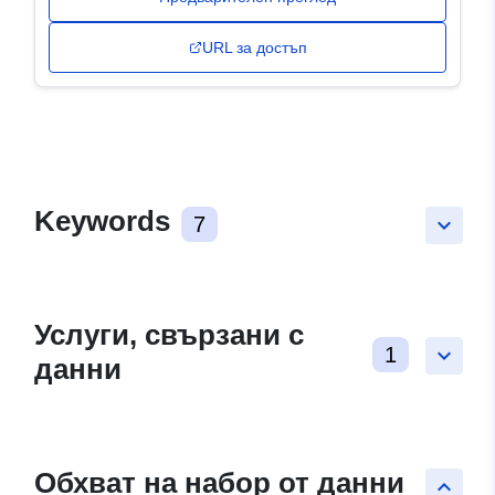
URL за достъп
Keywords
7
keyboard_arrow_down
Услуги, свързани с
1
keyboard_arrow_down
данни
Обхват на набор от данни
keyboard_arrow_up