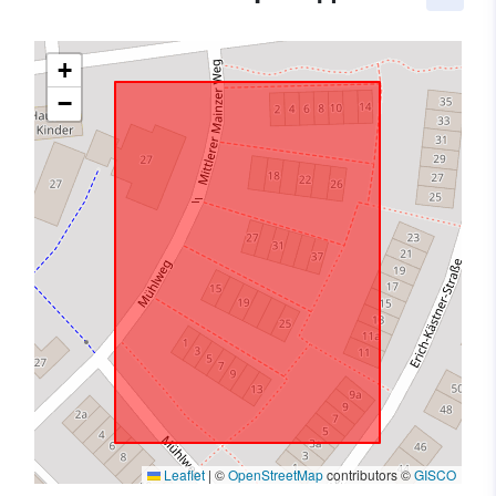
+
−
Leaflet
|
©
OpenStreetMap
contributors ©
GISCO