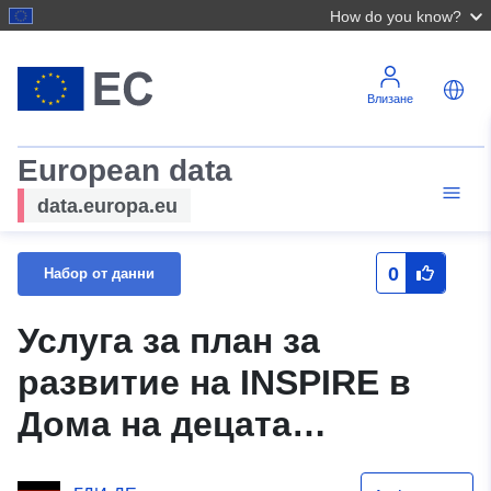
How do you know?
Влизане
European data
data.europa.eu
0
Набор от данни
Услуга за план за
развитие на INSPIRE в
Дома на децата
(XPlanGML 5.0) (INSPIRE