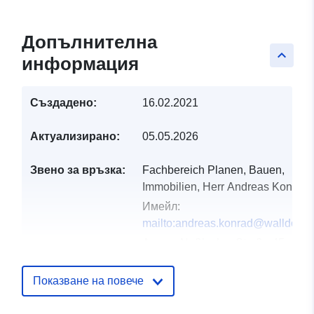
Допълнителна
keyboard_arrow_up
информация
Създадено:
16.02.2021
Актуализирано:
05.05.2026
Звено за връзка:
Fachbereich Planen, Bauen,
Immobilien, Herr Andreas Konrad
Имейл:
mailto:andreas.konrad@walldorf.d
Адрес:
Nußlocher Straße 45,
Walldorf, 69190, Deutschland
URL адрес:
http://www.walldorf.de
Показване на повече