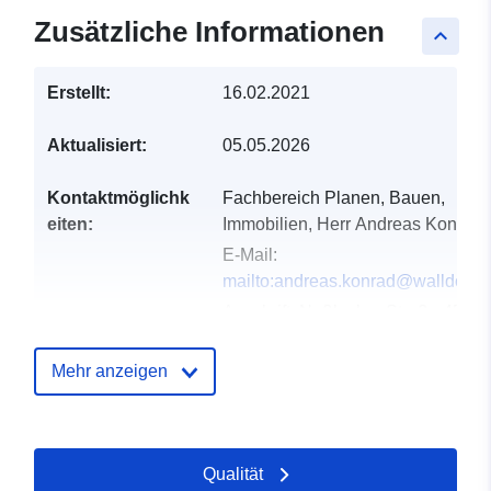
Zusätzliche Informationen
keyboard_arrow_up
Erstellt:
16.02.2021
Aktualisiert:
05.05.2026
Kontaktmöglichk
Fachbereich Planen, Bauen,
eiten:
Immobilien, Herr Andreas Konrad
E-Mail:
mailto:andreas.konrad@walldorf.d
Anschrift:
Nußlocher Straße 45,
Walldorf, 69190, Deutschland
URL:
http://www.walldorf.de
Mehr anzeigen
Verzeichnis der
Zu data.europa.eu hinzugefügt:
Kataloge:
24 January 2026
Qualität
Aktualisiert auf data.europa.eu: