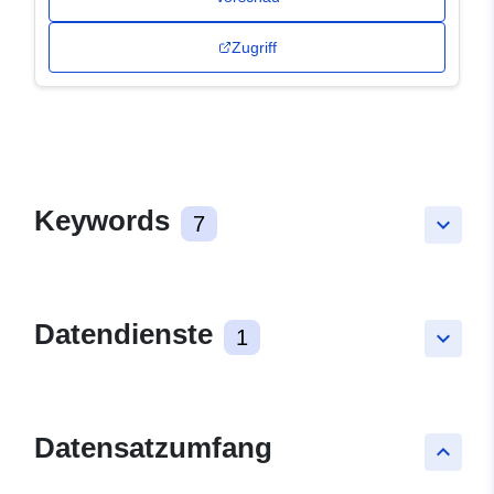
Zugriff
Keywords
7
keyboard_arrow_down
Datendienste
1
keyboard_arrow_down
Datensatzumfang
keyboard_arrow_up