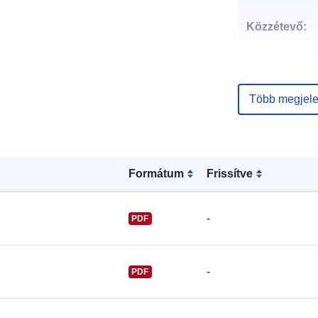
Közzétevő:
Kapcsolattart
pontok:
Több megjele
Katalógus-
nyilvántartás
Formátum
Frissítve
-
PDF
Azonosítók:
-
PDF
uriRef: