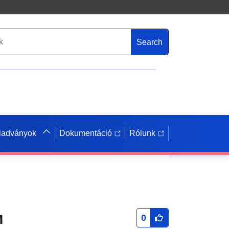
Search
iadványok
Dokumentáció
Rólunk
и
0