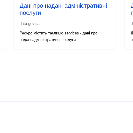
Дані про надані адміністративні
послуги
data.gov.ua
d
Ресурс містить таблицю services - дані про
Д
надані адміністративні послуги
н