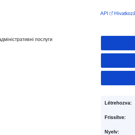
API
Hivatkozá
 адміністративні послуги
Létrehozva:
Frissítve:
Nyelv: