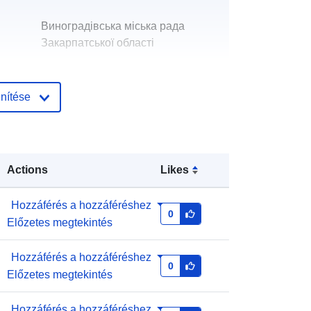
Виноградівська міська рада
Закарпатської області
ási
Каналош Валерія Петрівна
nítése
E-mail:
mailto:meriya3@vin-
rada.gov.ua
Hozzáadva a data.europa.eu-hoz:
:
28 July 2026
Actions
Likes
Frissítve: data.europa.eu:
29 July
2026
Hozzáférés a hozzáféréshez
0
Előzetes megtekintés
a8d9b4ab-1a2a-4b1a-aa4c-
7a1de7bc609a
Hozzáférés a hozzáféréshez
0
Előzetes megtekintés
http://data.europa.eu/88u/dataset/a8
d9b4ab-1a2a-4b1a-aa4c-
Hozzáférés a hozzáféréshez