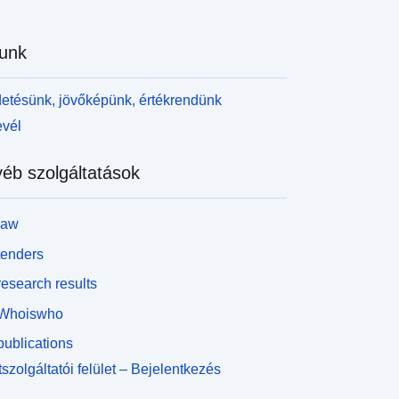
unk
etésünk, jövőképünk, értékrendünk
evél
éb szolgáltatások
law
tenders
esearch results
Whoiswho
ublications
szolgáltatói felület – Bejelentkezés