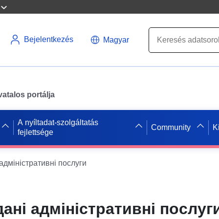
Bejelentkezés
Magyar
atalos portálja
A nyíltadat-szolgáltatás
Community
K
fejlettsége
 адміністративні послуги
дані адміністративні послуг