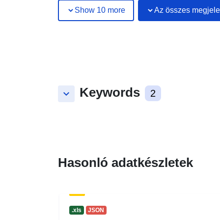
Show 10 more
Az összes megjele
Keywords
keyboard_arrow_down
2
Hasonló adatkészletek
.xls
JSON