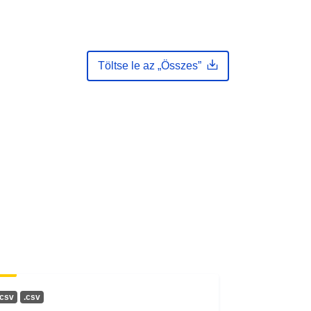
Töltse le az „Összes”
.csv
.csv