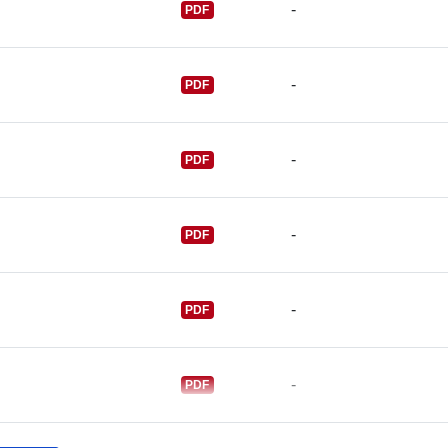
-
PDF
Verzióinform
-
PDF
k:
-
PDF
-
PDF
-
PDF
-
PDF