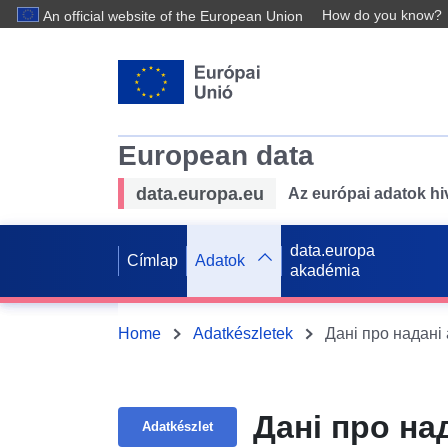
How do you know?
An official website of the European Union
European data
data.europa.eu
Az európai adatok hiv
data.europa
Címlap
Adatok
akadémia
Home
Adatkészletek
Дані про надані
Дані про на
Adatkészlet