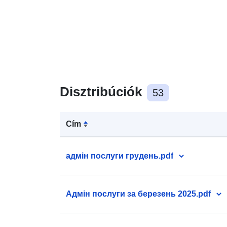
Disztribúciók
53
Cím
адмін послуги грудень.pdf
Адмін послуги за березень 2025.pdf