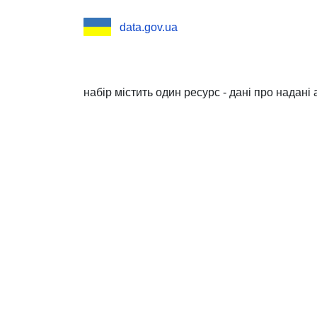
data.gov.ua
набір містить один ресурс - дані про надані