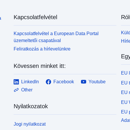
Kapcsolatfelvétel
Ról
a
Küld
Kapcsolatfelvétel a European Data Portal
üzemeltetői csapatával
Hírl
Feliratkozás a hírlevelünkre
Egy
Kövessen minket itt:
EU 
LinkedIn
Facebook
Youtube
EU 
Other
EU r
EU 
Nyilatkozatok
EU p
Adat
Jogi nyilatkozat