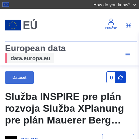
How do you know?
Prihlásiť
European data
data.europa.eu
0
Dataset
Služba INSPIRE pre plán
rozvoja Služba XPlanung
pre plán Mauerer Berg
(XPlanGML 5.0.1) (INSPIRE