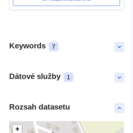
Keywords
7
keyboard_arrow_down
Dátové služby
1
keyboard_arrow_down
Rozsah datasetu
keyboard_arrow_up
+