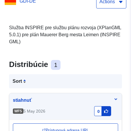
GDI-DE
GML)
Actions
Služba INSPIRE pre službu plánu rozvoja (XPlanGML
5.0.1) pre plán Mauerer Berg mesta Leimen (INSPIRE
GML)
Distribúcie
1
Sort
stiahnuť
5 May 2026
WFS
0
Prístupová adresa URL