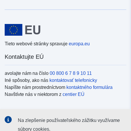
Tieto webové stránky spravuje
europa.eu
Kontaktujte EÚ
avolajte nám na číslo
00 800 6 7 8 9 10 11
Iné spôsoby, ako nás
kontaktovať telefonicky
Napíšte nám prostredníctvom
kontaktného formulára
Navštívte nás v niektorom z
centier EÚ
Sociálne médiá
Na zlepšenie používateľského zážitku využívame
Kanály EÚ na
sociálnych médiách
súbory cookies.