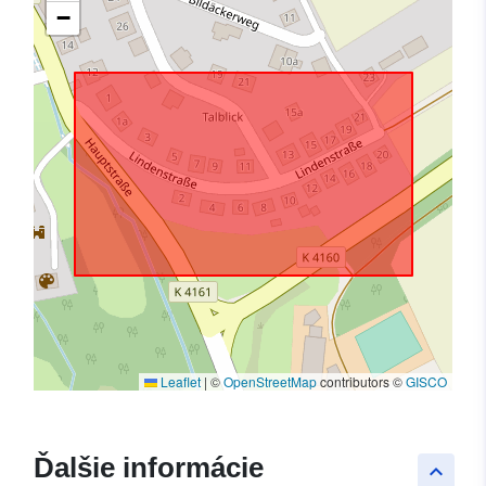
−
Leaflet
|
©
OpenStreetMap
contributors ©
GISCO
Ďalšie informácie
keyboard_arrow_up