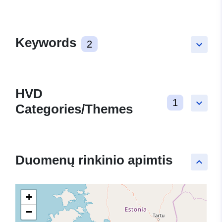
Keywords
2
keyboard_arrow_down
HVD
1
keyboard_arrow_down
Categories/Themes
Duomenų rinkinio apimtis
keyboard_arrow_up
+
−