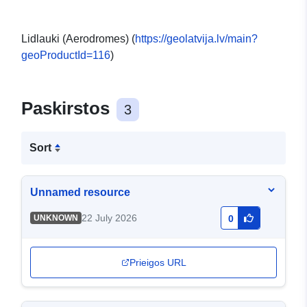
Lidlauki (Aerodromes) (
https://geolatvija.lv/main?
geoProductId=116
)
Paskirstos
3
Sort
Unnamed resource
22 July 2026
UNKNOWN
0
Prieigos URL