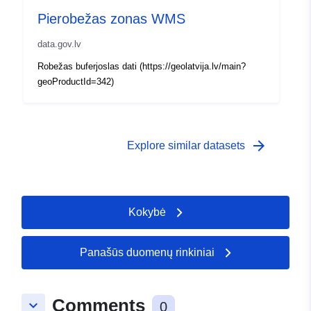
Pierobežas zonas WMS
data.gov.lv
Robežas buferjoslas dati (https://geolatvija.lv/main?
geoProductId=342)
arrow_forward
Explore similar datasets
Kokybė
Panašūs duomenų rinkiniai
Comments
keyboard_arrow_down
0