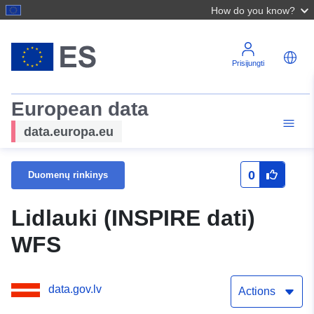
How do you know?
Prisijungti
European data
data.europa.eu
0
Duomenų rinkinys
Lidlauki (INSPIRE dati)
WFS
data.gov.lv
Actions