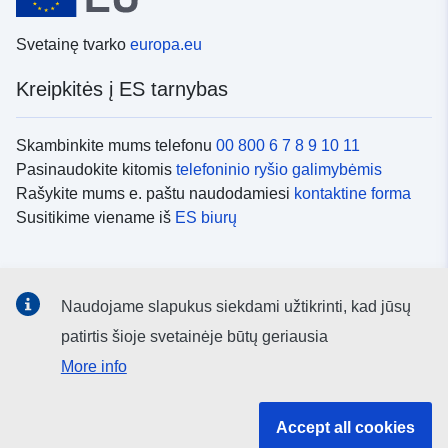
Svetainę tvarko
europa.eu
Kreipkitės į ES tarnybas
Skambinkite mums telefonu
00 800 6 7 8 9 10 11
Pasinaudokite kitomis
telefoninio ryšio galimybėmis
Rašykite mums e. paštu naudodamiesi
kontaktine forma
Susitikime viename iš
ES biurų
Socialiniai tinklai
Naudojame slapukus siekdami užtikrinti, kad jūsų
ES
socialinių tinklų kanalai
patirtis šioje svetainėje būtų geriausia
More info
ES institucijos ir įstaigos
Accept all cookies