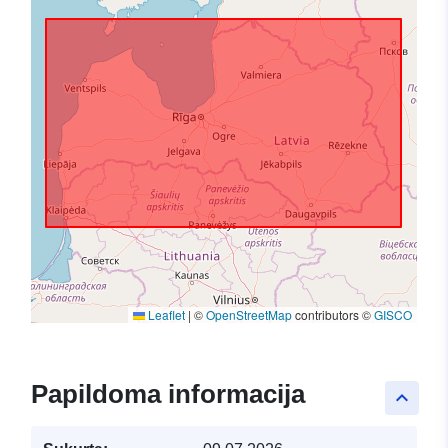
Leaflet
|
©
OpenStreetMap
contributors ©
GISCO
Papildoma informacija
keyboard_arrow_up