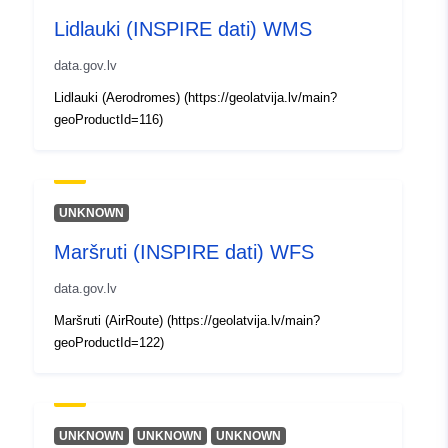
Rūšis:
Polygon
Lidlauki (INSPIRE dati) WMS
Identifikatoriai:
a929ca55-3986-4931-8ea5-
data.gov.lv
48be7c8145e6
Lidlauki (Aerodromes) (https://geolatvija.lv/main?
geoProductId=116)
uriRef:
http://data.europa.eu/88u/dataset
3986-4931-8ea5-48be7c8145e6
UNKNOWN
Maršruti (INSPIRE dati) WFS
data.gov.lv
Maršruti (AirRoute) (https://geolatvija.lv/main?
geoProductId=122)
UNKNOWN
UNKNOWN
UNKNOWN