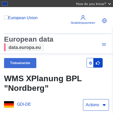
How do you know?
Sisäänkirjautuminen
European data
data.europa.eu
0
Tietoaineisto
WMS XPlanung BPL
”Nordberg”
GDI-DE
Actions