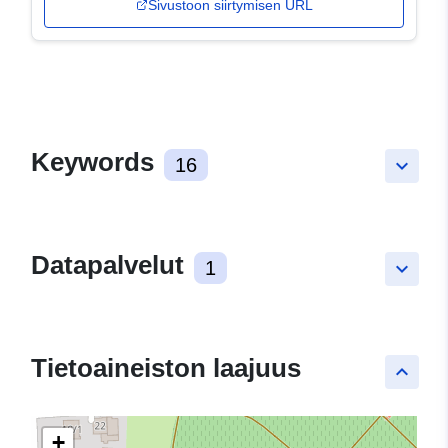
Sivustoon siirtymisen URL
Keywords
16
keyboard_arrow_down
Datapalvelut
1
keyboard_arrow_down
Tietoaineiston laajuus
keyboard_arrow_up
+