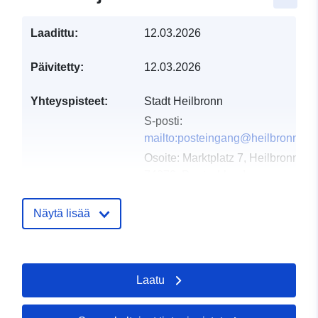
Laadittu:
12.03.2026
Päivitetty:
12.03.2026
Yhteyspisteet:
Stadt Heilbronn
S-posti:
mailto:posteingang@heilbronn.de
Osoite:
Marktplatz 7, Heilbronn,
74072, Deutschland
URL-osoite:
http://www.heilbronn.de
Näytä lisää
Luetteloluetteloa
Lisätty dataan.europa.eu:
21
koskeva rekisteri:
March 2026
Laatu
Päivitetty data.europa.eu:
01
August 2026