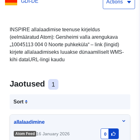
GDI-DE
„10045113 004 0 Noorte
Actions
puhkeküla“
INSPIRE allalaadimise teenuse kirjeldus
(eelmääratud Atom): Gersheimi valla arengukava
„10045113 004 0 Noorte puhkeküla“ – link (lingid)
kirjete allalaadimiseks luuakse dünaamiliselt WMS-
kihi dataURL-lingi kaudu
Jaotused
1
Sort
allalaadimine
16 January 2026
Atom Feed
0