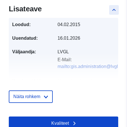
Lisateave
keyboard_arrow_up
Loodud:
04.02.2015
Uuendatud:
16.01.2026
Väljaandja:
LVGL
E-Mail:
mailto:gis.administration@lvgl.saa
Kataloogi kirje:
Lisatud andmetele.europa.eu:
18 
2023
Ajakohastatud veebisaidil Data.eu
Näita rohkem
01 August 2026
Geograafiline
Koordinaadid:
[ [ 7.222009,
Kvaliteet
ulatus:
49.1454 ], [ 7.222178,