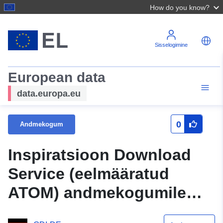
How do you know?
Sisselogimine
European data
data.europa.eu
0
Andmekogum
Inspiratsioon Download
Service (eelmääratud
ATOM) andmekogumile
Ehitusplaan