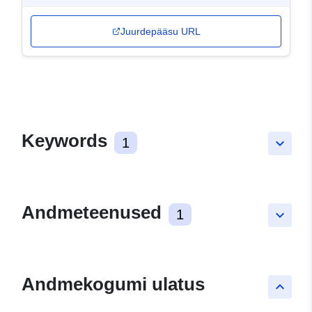
Juurdepääsu URL
Keywords
1
keyboard_arrow_down
Andmeteenused
1
keyboard_arrow_down
Andmekogumi ulatus
keyboard_arrow_up