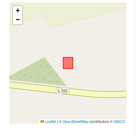
+
−
Leaflet
|
©
OpenStreetMap
contributors ©
GISCO