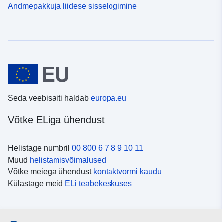
Andmepakkuja liidese sisselogimine
Seda veebisaiti haldab
europa.eu
Võtke ELiga ühendust
Helistage numbril
00 800 6 7 8 9 10 11
Muud
helistamisvõimalused
Võtke meiega ühendust
kontaktvormi kaudu
Külastage meid
ELi teabekeskuses
Sotsiaalmeedia