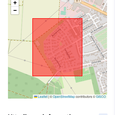
+
−
Leaflet
|
©
OpenStreetMap
contributors ©
GISCO