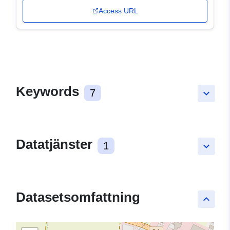
Access URL
Keywords
7
keyboard_arrow_down
Datatjänster
1
keyboard_arrow_down
Datasetsomfattning
keyboard_arrow_up