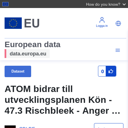
How do you know?
Logga in
European data
data.europa.eu
0
Dataset
ATOM bidrar till
utvecklingsplanen Kön -
47.3 Rischbleek - Anger -
Elmrand (R-A-E) (3:e