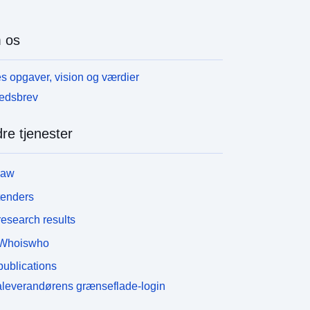
 os
s opgaver, vision og værdier
edsbrev
re tjenester
law
tenders
esearch results
Whoiswho
ublications
leverandørens grænseflade-login