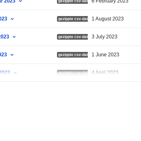
ar 2023
6 February 2023
gezippte csv-dateien
uriRef:
2023
1 August 2023
gezippte csv-dateien
2023
3 July 2023
gezippte csv-dateien
Version info:
023
1 June 2023
gezippte csv-dateien
 2023
4 April 2023
gezippte csv-dateien