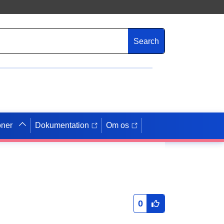
Search
oner
Dokumentation
Om os
0