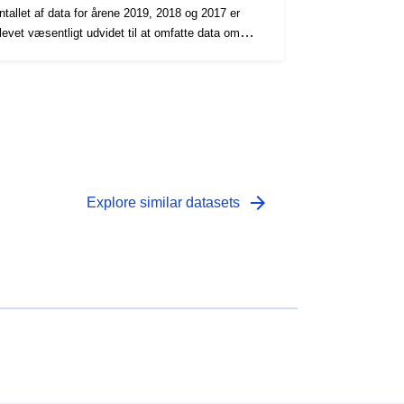
ntallet af data for årene 2019, 2018 og 2017 er
levet væsentligt udvidet til at omfatte data om
emografi, boliger, energi, indkomst, social sikring,
ærhed til faciliteter og tæthed. For mere
ormation, læs: https://www.cbs.nl/nl-
l/longread/diversen/2021/statistische-gegevens-
er-vierkant-en-postcode-2020-2019-2018
arrow_forward
Explore similar datasets