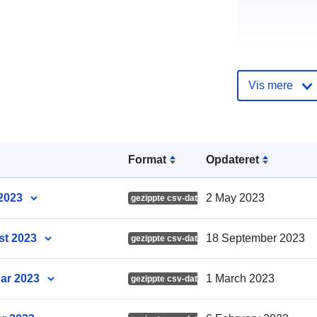
Destinations
Vis mere
Forlag:
Kontaktpunkt
Format
Opdateret
 2023
2 May 2023
gezippte csv-dateien
Fortegnelse 
kataloger:
st 2023
18 September 2023
gezippte csv-dateien
uar 2023
1 March 2023
gezippte csv-dateien
Identifikatore