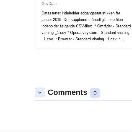
GovData
Datasættet indeholder adgangsstatistikken fra
januar 2019. Det suppleres månedligt. zip-filen
indeholder følgende CSV-filer: * Områder - Standard
visning _1.csv * Operativsystem - Standard visning
_1.csv * Browser - Standard visning _1.csv *
Begivenheder - Standard view _1.csv * Enhed -
Standard visning _1.csv * Klik stier _1.csv * Klik
stier - Standard visning _1.csv * Måned & År -
Standard visning _1.csv * Sider - Standard visning
_1.csv * Website mål - Standard visning _1.csv
Comments
keyboard_arrow_down
0