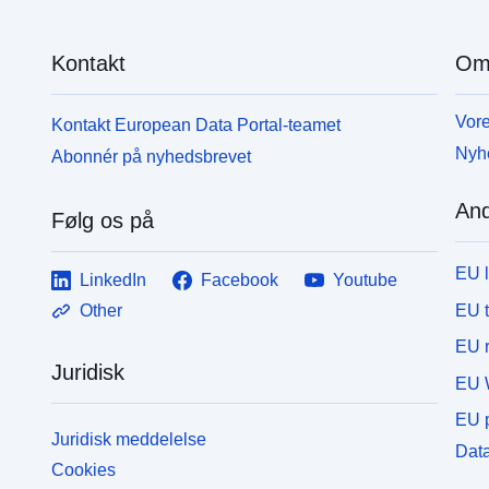
Kontakt
Om
Vore
Kontakt European Data Portal-teamet
Nyh
Abonnér på nyhedsbrevet
And
Følg os på
EU 
LinkedIn
Facebook
Youtube
EU 
Other
EU r
Juridisk
EU 
EU p
Juridisk meddelelse
Data
Cookies