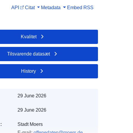
API
Citat
Metadata
Embed
RSS
Kvalitet
Tilsvarende datasæt
History
29 June 2026
29 June 2026
:
Stadt Moers
E-mail:
offenedaten@moers.de