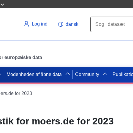
Log ind
dansk
 for europæiske data
Modenheden af åbne data
Community
Publikati
oers.de for 2023
tik for moers.de for 2023