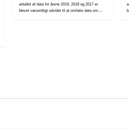
antallet af data for årene 2019, 2018 og 2017 er
a
blevet væsentligt udvidet til at omfatte data om
b
demografi, boliger, energi, indkomst, social sikring,
d
nærhed til faciliteter og tæthed. For mere
n
information, læs: https://www.cbs.nl/nl-
inf
nl/longread/diversen/2021/statistische-gegevens-
n
per-vierkant-en-postcode-2020-2019-2018Filen CBS
p
postnummer4 indeholder statistiske data efter
numerisk del af et postnummer (1234). Fra marts
2021 er data for 2020 blevet tilføjet, og antallet af
data for årene 2019, 2018 og 2017 er blevet
væsentligt udvidet til at omfatte data om demografi,
boliger, energi, indkomst, social sikring, nærhed til
faciliteter og tæthed. For mere information, læs:
https://www.cbs.nl/nl-
nl/longread/diversen/2021/statistische-gegevens-
per-vierkant-en-postcode-2020-2019-2018