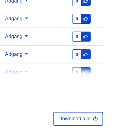
Adgang
0
http://data.europa.eu/88u/dataset/a9
Adgang
0
8c3b68-54cb-4d3e-b833-
818ae341961c
Adgang
0
v2023.01
Adgang
0
Adgang
0
Download alle