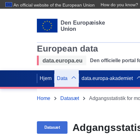
How do you know?
An official website of the European Union
European data
data.europa.eu
Den officielle portal
Hjem
Data
data.europa-akademiet
Home
Datasæt
Adgangsstatistik for m
Adgangsstatis
Datasæt