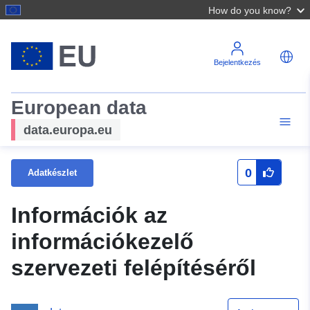
How do you know?
Bejelentkezés
European data
data.europa.eu
0
Adatkészlet
Információk az
információkezelő
szervezeti felépítéséről