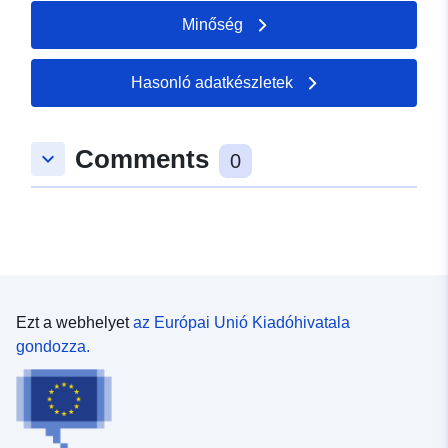
Minőség
Hasonló adatkészletek
Comments
keyboard_arrow_down
0
Ezt a webhelyet
az Európai Unió Kiadóhivatala
gondozza.