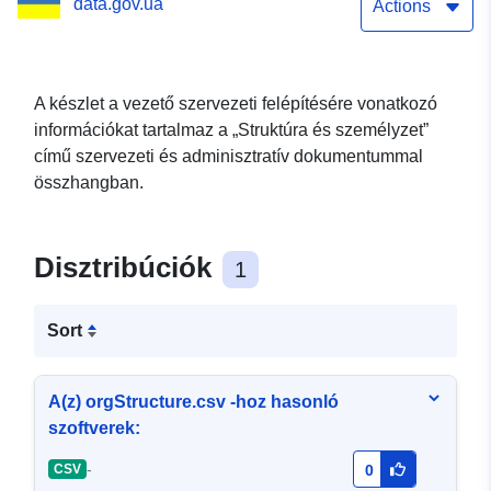
data.gov.ua
Actions
A készlet a vezető szervezeti felépítésére vonatkozó
információkat tartalmaz a „Struktúra és személyzet”
című szervezeti és adminisztratív dokumentummal
összhangban.
Disztribúciók
1
Sort
A(z) orgStructure.csv -hoz hasonló
szoftverek:
-
CSV
0