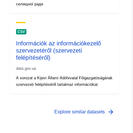
селищної ради
CSV
Információk az információkezelő
szervezetéről (szervezeti
felépítéséről)
data.gov.ua
A sorozat a Kijevi Állami Adóhivatal Főigazgatóságának
szervezeti felépítéséről tartalmaz információkat.
arrow_forward
Explore similar datasets