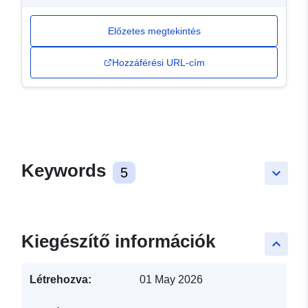
Előzetes megtekintés
Hozzáférési URL-cím
Keywords
5
keyboard_arrow_down
Kiegészítő információk
keyboard_arrow_up
Létrehozva:
01 May 2026