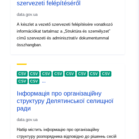
szervezeti felépítéséről
1889873b7e7f
data.gov.ua
uriRef:
http://data.europa.eu/88u/dataset/
A készlet a vezető szervezeti felépítésére vonatkozó
b8f8-4b64-869e-1889873b7e7f
információkat tartalmaz a „Struktúra és személyzet”
című szervezeti és adminisztratív dokumentummal
Verzióinformáció
1.0
összhangban.
k:
CSV
CSV
CSV
CSV
CSV
CSV
CSV
CSV
...
CSV
CSV
Інформація про організаційну
структуру Делятинської селищної
ради
data.gov.ua
Набір містить інформацію про організаційну
структуру розпорядника відповідно до рішеннь сесій