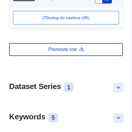
Dostop do naslova URL
Prenesite vse
Dataset Series
1
keyboard_arrow_down
Keywords
5
keyboard_arrow_down