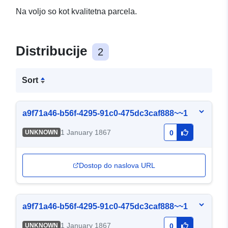
Na voljo so kot kvalitetna parcela.
Distribucije
2
Sort
a9f71a46-b56f-4295-91c0-475dc3caf888~~1
1 January 1867
UNKNOWN
0
Dostop do naslova URL
a9f71a46-b56f-4295-91c0-475dc3caf888~~1
1 January 1867
UNKNOWN
0