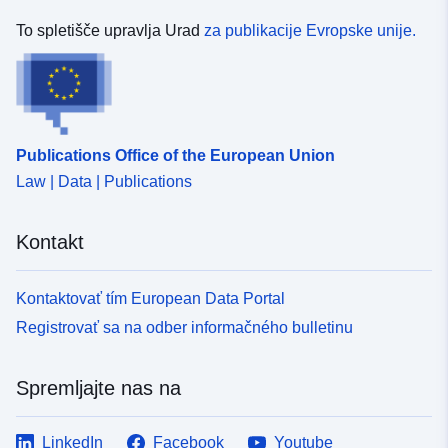
Identifikatorji:
https://registry.gdi-
To spletišče upravlja Urad
za publikacije Evropske unije.
de.org/id/de.bb.metadata/a9f71a46
b56f-4295-91c0-475dc3caf888
uriRef:
http://data.europa.eu/88u/dataset/
b56f-4295-91c0-475dc3caf888~~1
Publications Office of the European Union
Periodičnost
unknown
Law | Data | Publications
nastanka
poslovnega
Kontakt
dogodka:
Kontaktovať tím European Data Portal
Registrovať sa na odber informačného bulletinu
Spremljajte nas na
LinkedIn
Facebook
Youtube