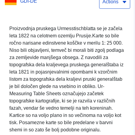
GDI-DE
Actions
Proizvodnja pruskega Urmesstischblatta se je začela
leta 1822 na celotnem ozemlju Prusije.Karte so bile
ročno narisane edinstvene koščke v merilu 1: 25 000.
Niso bili objavljeni, temveč bi morali biti zgolj podlaga
za zemljevide manjšega obsega. Z navodili za
topografska dela kraljevega pruskega generalštaba iz
leta 1821 in pojasnjevalnimi opombami k vzorčnim
listom za topografska dela kraljevi pruski generalštab
je bil določen glede na vsebino in obliko. Ur-
Measuring Table Sheets označujejo začetek
topografske kartografije, ki se je razvila v različnih
fazah, vendar še vedno temelji na teh koreninah.
Kartice so na voljo plano in so večinoma na voljo kot
tisk. Posamezne karte so bile predelane v barvni
shemi in so zato še bolj podobne originalu.