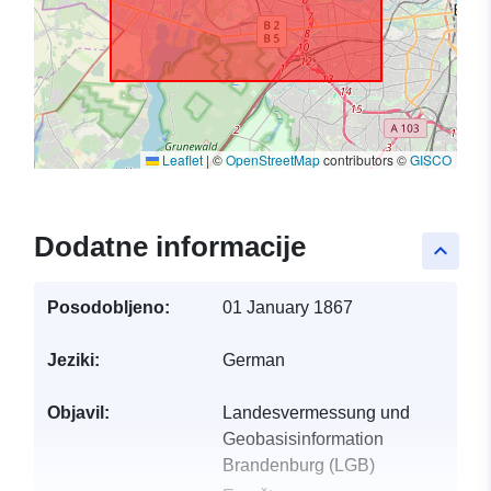
Leaflet
|
©
OpenStreetMap
contributors ©
GISCO
Dodatne informacije
keyboard_arrow_up
Posodobljeno:
01 January 1867
Jeziki:
German
Objavil:
Landesvermessung und
Geobasisinformation
Brandenburg (LGB)