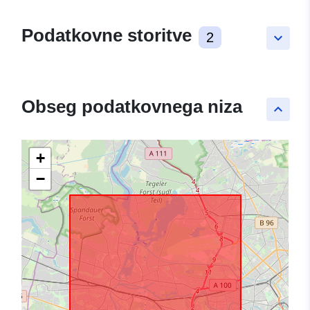
Podatkovne storitve
2
keyboard_arrow_down
Obseg podatkovnega niza
keyboard_arrow_up
+
−