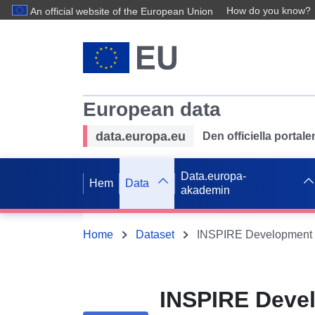
How do you know?
An official website of the European Union
European data
data.europa.eu
Den officiella portal
Data.europa-
Hem
Data
akademin
Home
Dataset
INSPIRE Devel