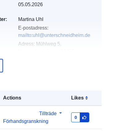
05.05.2026
er:
Martina Uhl
E-postadress:
mailto:uhl@unterschneidheim.de
Adress:
Mühlweg 5,
Unterschneidheim, 73485,
Deutschland
Webbadress:
http://www.unterschneidheim.de
er:
Läggs till i data.europa.eu:
21
Actions
Likes
February 2026
Uppdaterad på data.europa.eu:
01
Tillträde
August 2026
0
Förhandsgranskning
Koordinater:
[ [ 10.3739049,
48.9461516 ], [ 10.3754357,