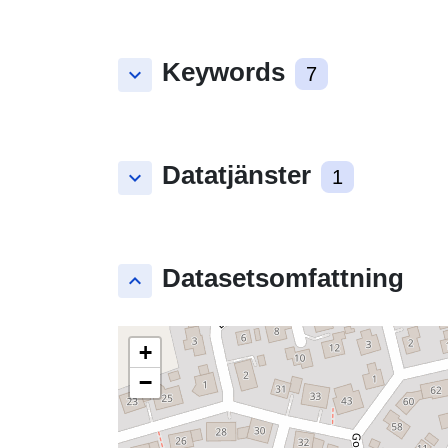
Keywords
keyboard_arrow_down
7
Datatjänster
keyboard_arrow_down
1
Datasetsomfattning
keyboard_arrow_up
+
−