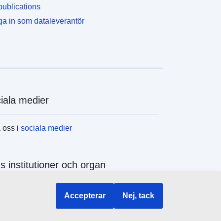
ublications
a in som dataleverantör
iala medier
a oss i
sociala medier
s institutioner och organ
a alla EU-institutioner och EU-organ
Accepterar
Nej, tack