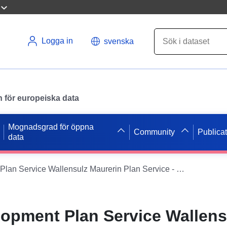
Logga in
svenska
en för europeiska data
Mognadsgrad för öppna
Community
Publica
data
INSPIRE Development Plan Service Wallensulz Maurerin Plan Service - 4:e ändringen (XPlanGML 5.0) (INSPIRE GML)
opment Plan Service Wallens