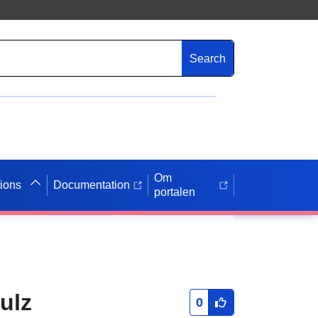
Search
Om
tions
Documentation
portalen
ulz
0