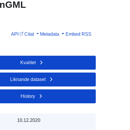
lanGML
API
Citat
Metadata
Embed
RSS
Kvalitet
Liknande dataset
History
10.12.2020