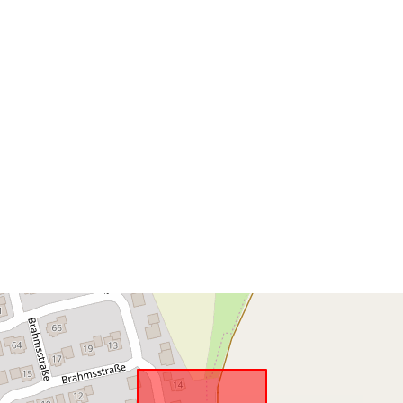
Anpassat efte
uriRef: