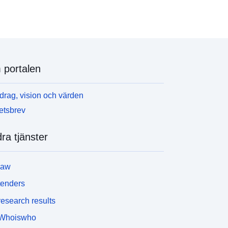
portalen
rag, vision och värden
etsbrev
ra tjänster
law
tenders
esearch results
Whoiswho