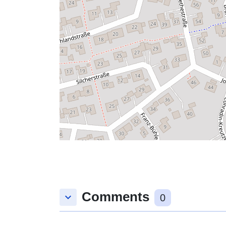
Comments
keyboard_arrow_down
0