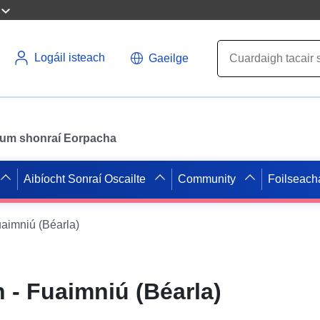
Logáil isteach
Gaeilge
il um shonraí Eorpacha
Aibíocht Sonraí Oscailte
Community
Foilseach
aimniú (Béarla)
 - Fuaimniú (Béarla)