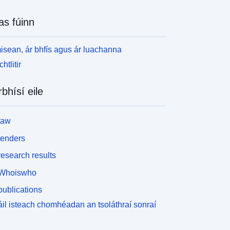
as fúinn
isean, ár bhfís agus ár luachanna
htlitir
rbhísí eile
law
tenders
esearch results
Whoiswho
ublications
il isteach chomhéadan an tsoláthraí sonraí