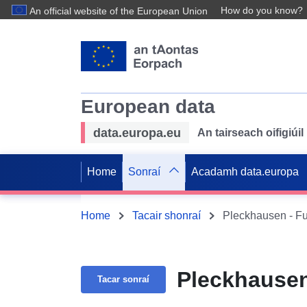
How do you know?
An official website of the European Union
European data
data.europa.eu
An tairseach oifigiú
Home
Sonraí
Acadamh data.europa
Home
Tacair shonraí
Pleckhausen - Fu
Pleckhausen
Tacar sonraí