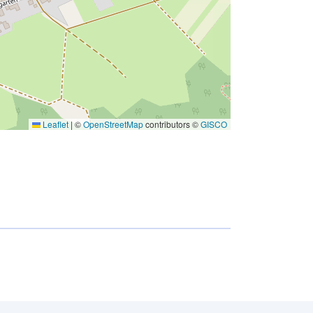
Leaflet
|
©
OpenStreetMap
contributors ©
GISCO