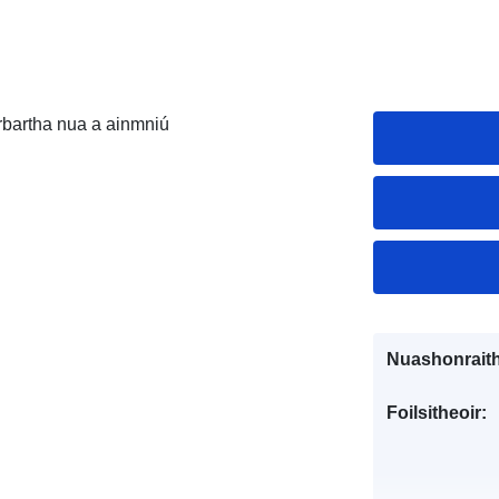
rbartha nua a ainmniú
Nuashonraith
Foilsitheoir: