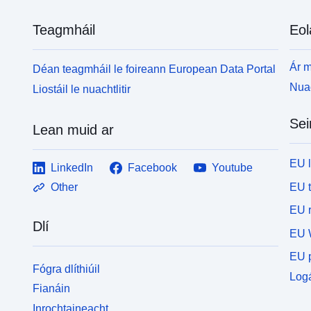
Teagmháil
Eol
Ár m
Déan teagmháil le foireann European Data Portal
Nuac
Liostáil le nuachtlitir
Sei
Lean muid ar
EU 
LinkedIn
Facebook
Youtube
EU 
Other
EU r
Dlí
EU 
EU p
Fógra dlíthiúil
Logá
Fianáin
Inrochtaineacht