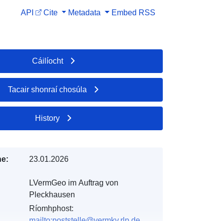
API
Cite
Metadata
Embed
RSS
Cáilíocht
Tacair shonraí chosúla
History
e:
23.01.2026
LVermGeo im Auftrag von
Pleckhausen
Ríomhphost:
mailto:poststelle@vermkv.rlp.de