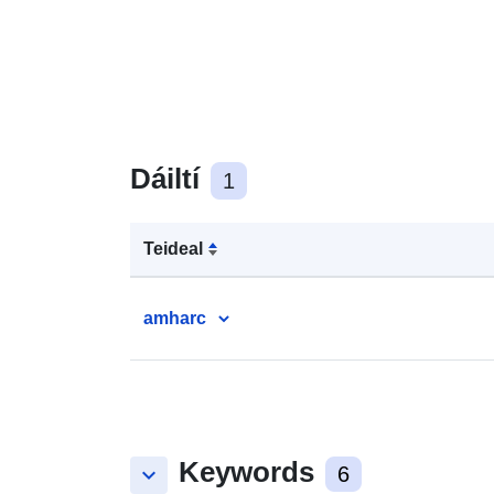
Dáiltí
1
Teideal
amharc
Keywords
keyboard_arrow_down
6