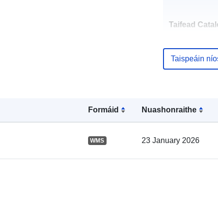
Taifead Catal
Taispeáin ní
Spásúil:
Formáid
Nuashonraithe
23 January 2026
WMS
uriRef: