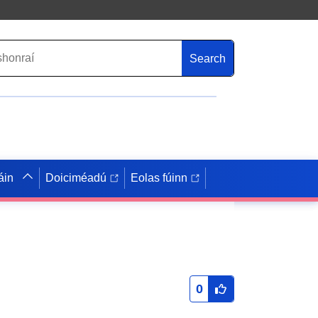
Search
áin
Doiciméadú
Eolas fúinn
0