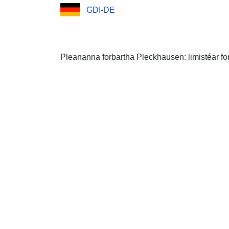
GDI-DE
Pleananna forbartha Pleckhausen: limistéar fo