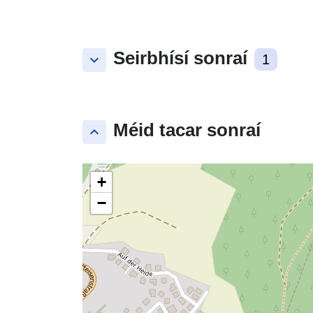
Seirbhísí sonraí
keyboard_arrow_down
1
Méid tacar sonraí
keyboard_arrow_up
+
−