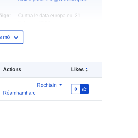
óige:
Curtha le data.europa.eu:
21
February 2026
Nuashonraithe ar data.europa.eu:
os mó
01 August 2026
Comhordanáidí:
[ [ 7.53982, 50.5989
], [ 7.54369, 50.5989 ], [ 7.54369,
Actions
Likes
50.596 ], [ 7.53982, 50.596 ], [
7.53982, 50.5989 ] ]
Rochtain
Clóscríobh:
Polygon
0
Réamhamharc
http://data.europa.eu/88u/dataset/aa
013cb4-ae7f-7cbb-1a41-
5b19da376780