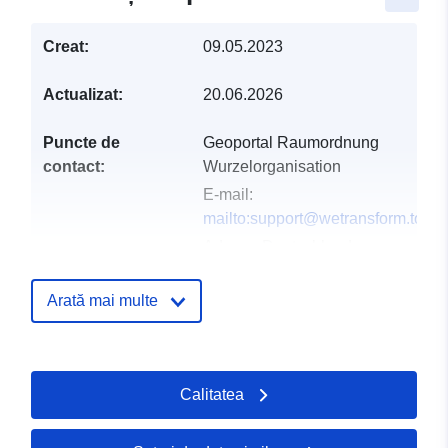
Creat:
09.05.2023
Actualizat:
20.06.2026
Puncte de
Geoportal Raumordnung
contact:
Wurzelorganisation
E-mail:
mailto:support@wetransform.to
Adresa:
Deutschland
Adresă URL:
https://www.geoportal-
Arată mai multe
raumordnung-bw.de/client/
Registru catalog:
Adăugat la data.europa.eu:
20 Ma
Calitatea
Informații actualizate la data a.eur
01 August 2026