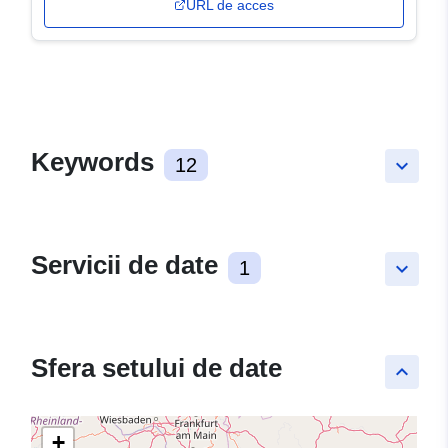
URL de acces
Keywords
12
keyboard_arrow_down
Servicii de date
1
keyboard_arrow_down
Sfera setului de date
keyboard_arrow_up
+