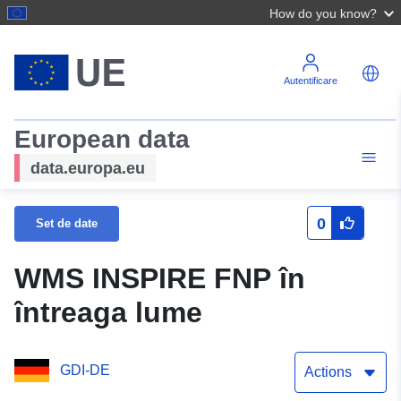
How do you know?
Autentificare
European data
data.europa.eu
0
Set de date
WMS INSPIRE FNP în
întreaga lume
GDI-DE
Actions