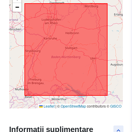
−
Leaflet
|
©
OpenStreetMap
contributors ©
GISCO
Informații suplimentare
keyboard_arrow_up