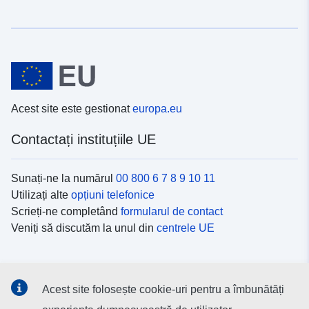
Acest site este gestionat
europa.eu
Contactați instituțiile UE
Sunați-ne la numărul
00 800 6 7 8 9 10 11
Utilizați alte
opțiuni telefonice
Scrieți-ne completând
formularul de contact
Veniți să discutăm la unul din
centrele UE
Platformele de comunicare socială
Acest site folosește cookie-uri pentru a îmbunătăți
Descoperiți canalele UE
pe rețelele sociale