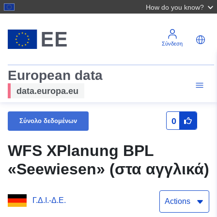
How do you know?
Σύνδεση
European data
data.europa.eu
0
Σύνολο δεδομένων
WFS XPlanung BPL
«Seewiesen» (στα αγγλικά)
Γ.Δ.Ι.-Δ.Ε.
Actions