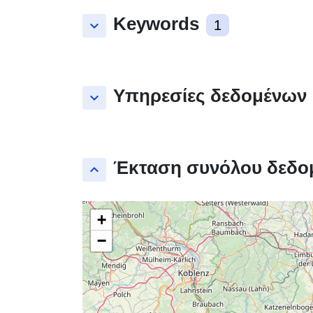
Keywords
keyboard_arrow_down
1
Υπηρεσίες δεδομένων
keyboard_arrow_down
Έκταση συνόλου δεδο
keyboard_arrow_up
+
−