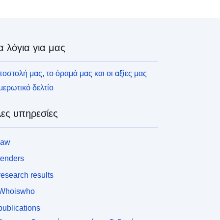
α λόγια για μας
οστολή μας, το όραμά μας και οι αξίες μας
ερωτικό δελτίο
ες υπηρεσίες
law
tenders
esearch results
Whoiswho
ublications