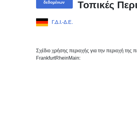
Τοπικές Περι
δεδομένων
Γ.Δ.Ι.-Δ.Ε.
Σχέδιο χρήσης περιοχής για την περιοχή της 
FrankfurtRheinMain: