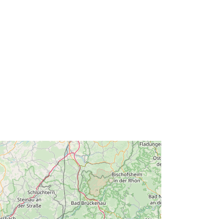
368288-b031-c3be-1243-
f826ed0c66ee