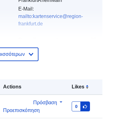
FrankfurtRheinMain
E-Mail:
mailto:kartenservice@region-
frankfurt.de
Προστίθεται στο data.europa.eu:
02
May 2026
ρισσότερων
Επικαιροποιήθηκε στα data.europa.eu:
01 August 2026
Συντεταγμένες:
[ [ 8.313655,
Actions
Likes
50.416438 ], [ 9.043769, 50.416438
], [ 9.043769, 49.946656 ], [
8.313655, 49.946656 ], [ 8.313655,
Πρόσβαση
0
50.416438 ] ]
Προεπισκόπηση
Τύπος:
Polygon
http://data.europa.eu/88u/dataset/aa