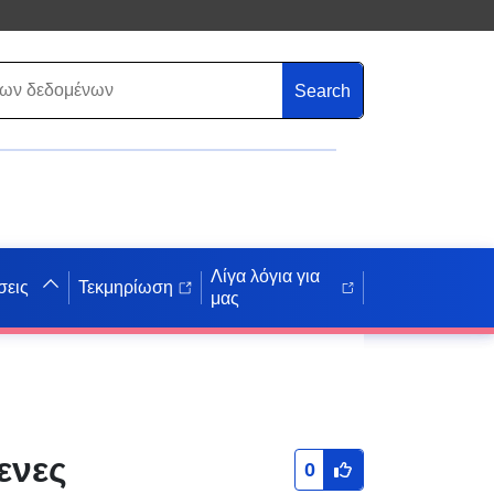
Search
Λίγα λόγια για
σεις
Τεκμηρίωση
μας
, Περιοχές
ενες
0