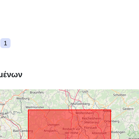
1
μένων