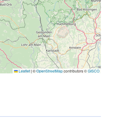
Leaflet
|
©
OpenStreetMap
contributors ©
GISCO