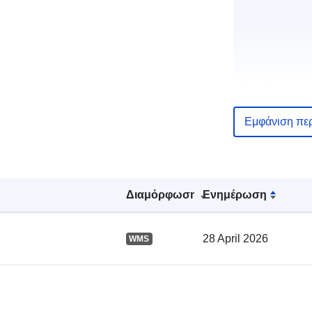
Αρχείο
καταλόγου:
Εμφάνιση πε
Χωρικός:
Διαμόρφωση
Ενημέρωση
28 April 2026
WMS
uriRef: