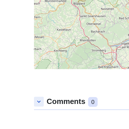
Comments
keyboard_arrow_down
0