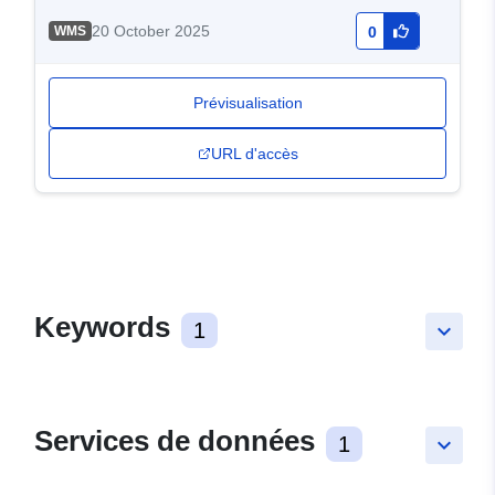
20 October 2025
WMS
0
Prévisualisation
URL d'accès
Keywords
1
keyboard_arrow_down
Services de données
1
keyboard_arrow_down