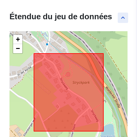
Étendue du jeu de données
keyboard_arrow_up
+
−