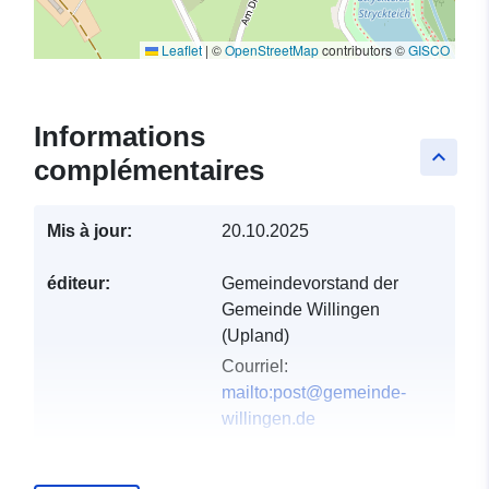
Leaflet
|
©
OpenStreetMap
contributors ©
GISCO
Informations
keyboard_arrow_up
complémentaires
Mis à jour:
20.10.2025
éditeur:
Gemeindevorstand der
Gemeinde Willingen
(Upland)
Courriel:
mailto:post@gemeinde-
willingen.de
Compte rendu du
Ajoutée à data.europa.eu:
21