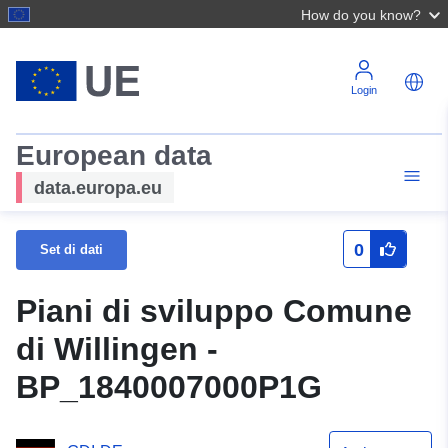
How do you know?
Login
European data
data.europa.eu
0
Set di dati
Piani di sviluppo Comune
di Willingen -
BP_1840007000P1G