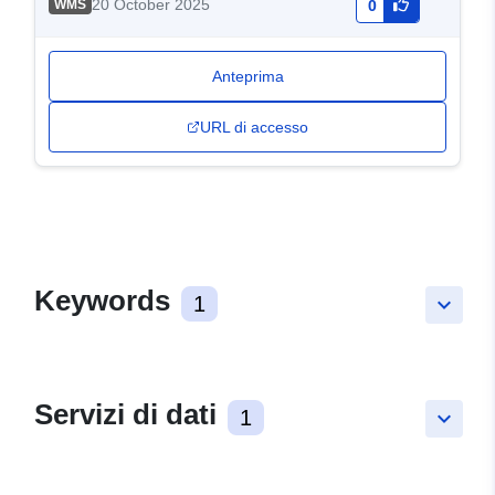
20 October 2025
WMS
0
Anteprima
URL di accesso
Keywords
1
keyboard_arrow_down
Servizi di dati
1
keyboard_arrow_down