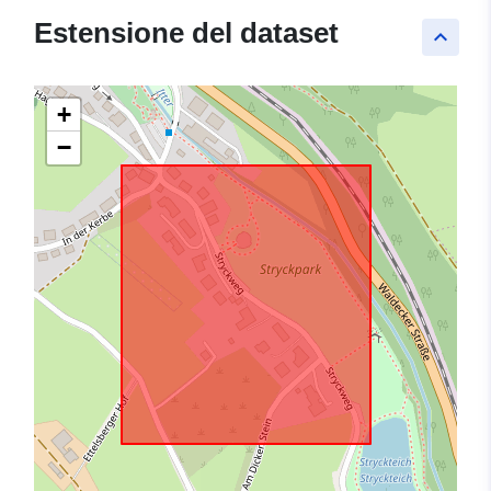
Estensione del dataset
keyboard_arrow_up
+
−