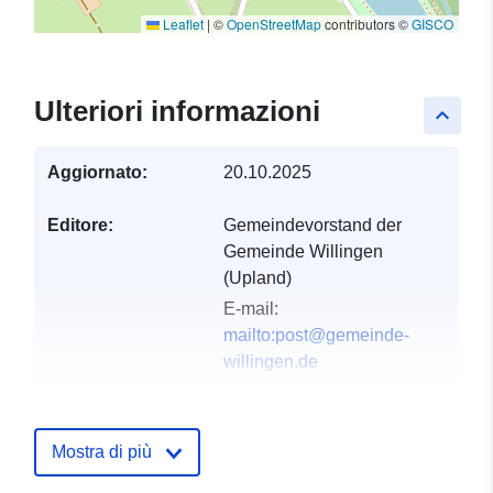
Leaflet
|
©
OpenStreetMap
contributors ©
GISCO
Ulteriori informazioni
keyboard_arrow_up
Aggiornato:
20.10.2025
Editore:
Gemeindevorstand der
Gemeinde Willingen
(Upland)
E-mail:
mailto:post@gemeinde-
willingen.de
Registro del
Aggiunta a data.europa.eu:
21
catalogo:
February 2026
Mostra di più
Aggiornato su data.europa.eu: