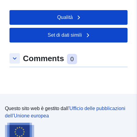
01 August 2026
Qualità
Spaziale:
Coordinate:
[ [ 8.61722,
51.2881 ], [ 8.62209,
51.2881 ], [ 8.62209,
Set di dati simili
51.2847 ], [ 8.61722,
51.2847 ], [ 8.61722,
51.2881 ] ]
Comments
keyboard_arrow_down
0
Tipo:
Polygon
uriRef:
http://data.europa.eu/88u/dataset
2950-73d9-4a62-e9da5a50fdb0
Questo sito web è gestito dall'
Ufficio delle pubblicazioni
dell'Unione europea