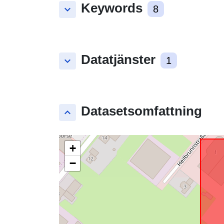
Keywords
keyboard_arrow_down
8
Datatjänster
keyboard_arrow_down
1
Datasetsomfattning
keyboard_arrow_up
+
−