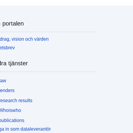
portalen
rag, vision och värden
etsbrev
ra tjänster
law
tenders
esearch results
Whoiswho
ublications
a in som dataleverantör