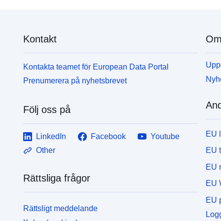
Kontakt
Om 
Uppd
Kontakta teamet för European Data Portal
Nyh
Prenumerera på nyhetsbrevet
And
Följ oss på
EU 
LinkedIn
Facebook
Youtube
EU 
Other
EU r
Rättsliga frågor
EU 
EU p
Rättsligt meddelande
Logg