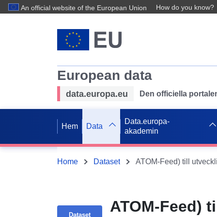
How do you know?
An official website of the European Union
European data
data.europa.eu
Den officiella portal
Data.europa-
Hem
Data
akademin
Home
Dataset
ATOM-Feed) ti
Dataset