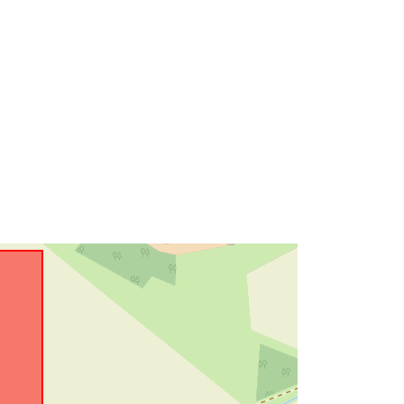
52.5492961 ], [ 8.5928179,
52.5492961 ], [ 8.5928179,
52.5518116 ] ]
Typ:
Polygon
r:
Resurs:
http://data.europa.eu/eli/reg/2009/97
6
http://data.europa.eu/88u/dataset/aa
4df9cc-b3c5-41a7-b7c2-
7f9246d2597e