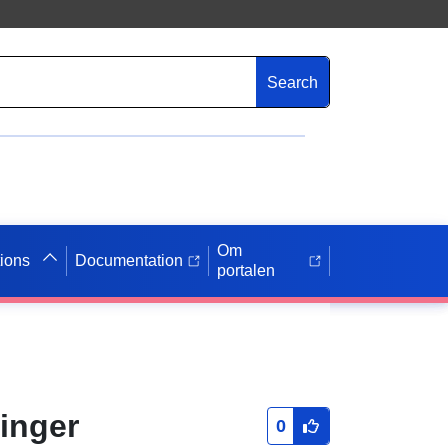
Search
Om
tions
Documentation
portalen
inger
0