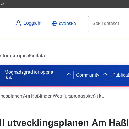
Logga in
svenska
en för europeiska data
Mognadsgrad för öppna
Community
Publica
data
ATOM-Feed) till utvecklingsplanen Am Haßlinger Weg (ursprungsplan) i kommunen Wagenfeld
ll utvecklingsplanen Am Haßl