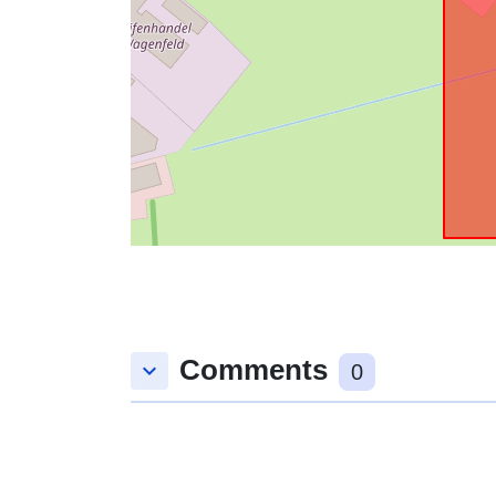
Comments
keyboard_arrow_down
0