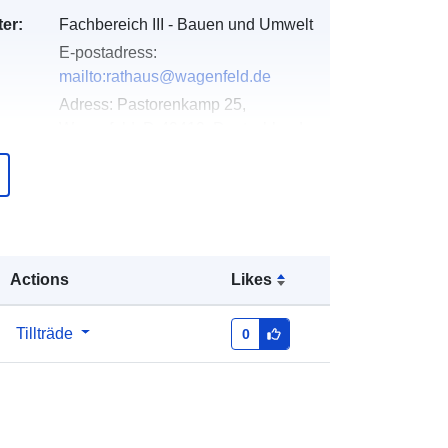
er:
Fachbereich III - Bauen und Umwelt
E-postadress:
mailto:rathaus@wagenfeld.de
Adress:
Pastorenkamp 25,
Wagenfeld, D-49419, Deutschland
Webbadress:
https://www.wagenfeld.de/portal/start
seite.html
er:
Läggs till i data.europa.eu:
21
Actions
Likes
February 2026
Uppdaterad på data.europa.eu:
01
August 2026
Tillträde
0
Koordinater:
[ [ 8.5928179,
52.5518116 ], [ 8.5986353,
52.5518116 ], [ 8.5986353,