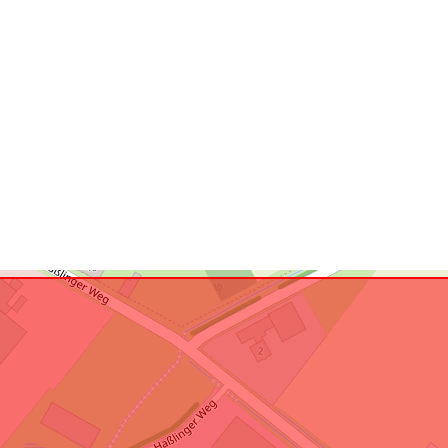
Anpassat efte
uriRef: