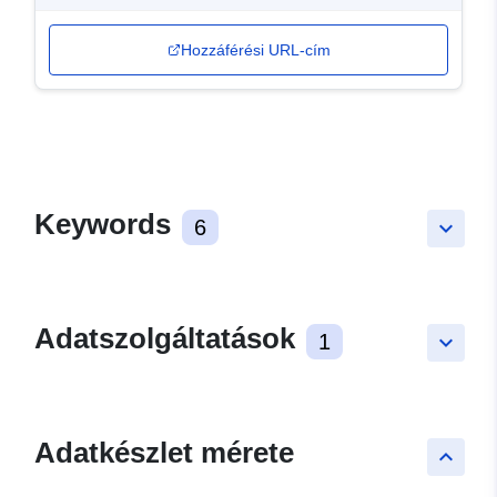
Hozzáférési URL-cím
Keywords
6
keyboard_arrow_down
Adatszolgáltatások
1
keyboard_arrow_down
Adatkészlet mérete
keyboard_arrow_up