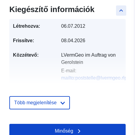
Kiegészítő információk
keyboard_arrow_up
Létrehozva:
06.07.2012
Frissítve:
08.04.2026
Közzétevő:
LVermGeo im Auftrag von
Gerolstein
E-mail:
mailto:poststelle@lvermgeo.rlp.de
Katalógus-
Hozzáadva a data.europa.eu-hoz:
nyilvántartás:
21 February 2026
Több megjelenítése
Frissítve: data.europa.eu:
01
August 2026
Minőség
Térbeli:
Koordináták:
[ [ 6.63484,