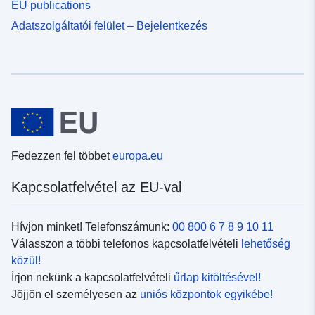
EU publications
Adatszolgáltatói felület – Bejelentkezés
Fedezzen fel többet
europa.eu
Kapcsolatfelvétel az EU-val
Hívjon minket! Telefonszámunk:
00 800 6 7 8 9 10 11
Válasszon a többi telefonos kapcsolatfelvételi
lehetőség
közül!
Írjon nekünk a kapcsolatfelvételi
űrlap kitöltésével!
Jöjjön el személyesen az
uniós központok egyikébe!