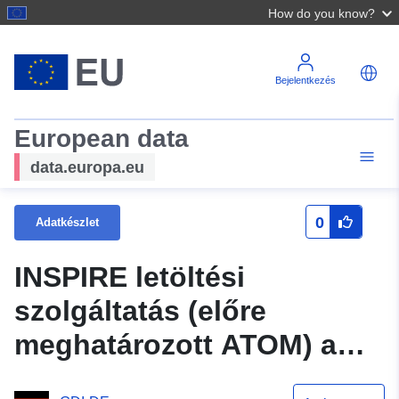
How do you know?
Bejelentkezés
European data
data.europa.eu
0
Adatkészlet
INSPIRE letöltési
szolgáltatás (előre
meghatározott ATOM) a
Hinter dem Acker