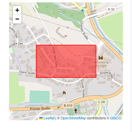
+
−
Leaflet
|
©
OpenStreetMap
contributors ©
GISCO