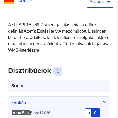
GDI-DE
adatkészlethez
Actions
Az INSPIRE letöltési szolgáltatás leírása (előre
definiált Atom): Építési terv A mező mögött, Lissingen
kerület - Az adatkészletek letöltésére szolgáló link(ek)
dinamikusan generálódnak a Térképhívások fogadása
WMS-interfészre
Disztribúciók
1
Sort
letöltés
8 April 2026
Atom Feed
0