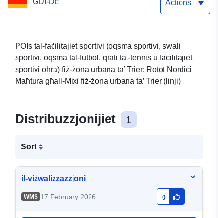
GDI-DE
Actions
POIs tal-faċilitajiet sportivi (oqsma sportivi, swali
sportivi, oqsma tal-futbol, qrati tat-tennis u faċilitajiet
sportivi oħra) fiż-żona urbana ta’ Trier: Rotot Nordiċi
Maħtura għall-Mixi fiż-żona urbana ta’ Trier (linji)
Distribuzzjonijiet
1
Sort
il-viżwalizzazzjoni
17 February 2026
WMS
0