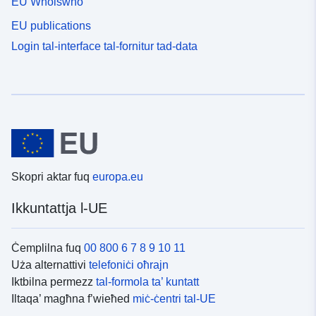
EU Whoiswho
EU publications
Login tal-interface tal-fornitur tad-data
Skopri aktar fuq
europa.eu
Ikkuntattja l-UE
Ċemplilna fuq
00 800 6 7 8 9 10 11
Uża alternattivi
telefoniċi oħrajn
Iktbilna permezz
tal-formola ta’ kuntatt
Iltaqa’ magħna f’wieħed
miċ-ċentri tal-UE