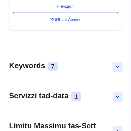
Previżjoni
URL tal-Aċċess
Keywords
7
keyboard_arrow_down
Servizzi tad-data
1
keyboard_arrow_down
Limitu Massimu tas-Sett