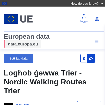
How do you know?
Illoggjar
European data
data.europa.eu
0
Sett tad-data
Logħob ġewwa Trier -
Nordic Walking Routes
Trier