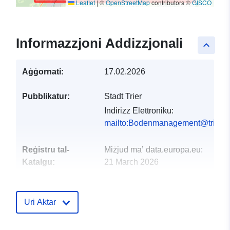
Leaflet
|
©
OpenStreetMap
contributors ©
GISCO
Informazzjoni Addizzjonali
keyboard_arrow_up
Aġġornati:
17.02.2026
Pubblikatur:
Stadt Trier
Indirizz Elettroniku:
mailto:Bodenmanagement@trier.d
Reġistru tal-
Miżjud ma’ data.europa.eu:
Katalgu:
21 March 2026
Aġġornat fuq data.europa.eu:
01 August 2026
Uri Aktar
Spazjali:
Koordinati:
[ [ 6.541518,
49.861523 ], [ 6.755924,