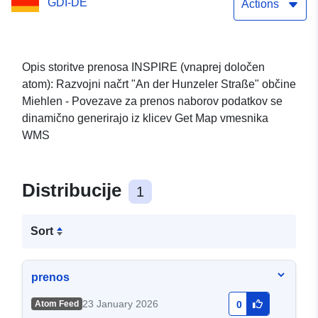
GDI-DE
Actions
Opis storitve prenosa INSPIRE (vnaprej določen
atom): Razvojni načrt "An der Hunzeler Straße" občine
Miehlen - Povezave za prenos naborov podatkov se
dinamično generirajo iz klicev Get Map vmesnika
WMS
Distribucije
1
Sort
prenos
23 January 2026
Atom Feed
0