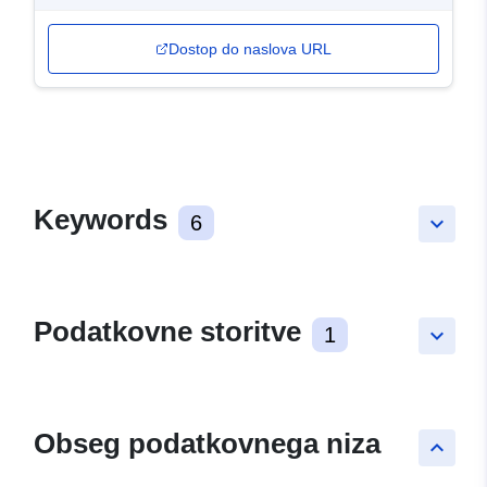
Dostop do naslova URL
Keywords
6
keyboard_arrow_down
Podatkovne storitve
1
keyboard_arrow_down
Obseg podatkovnega niza
keyboard_arrow_up