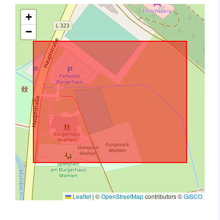
+
−
Leaflet
|
©
OpenStreetMap
contributors ©
GISCO