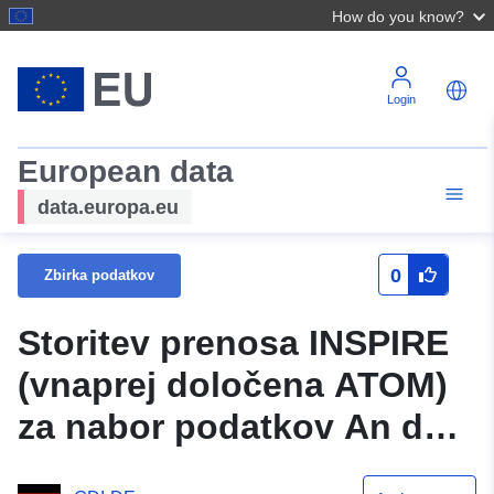
How do you know?
Login
European data
data.europa.eu
0
Zbirka podatkov
Storitev prenosa INSPIRE
(vnaprej določena ATOM)
za nabor podatkov An der
Hunzeler Straße