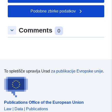
50.2322 ], [ 7.83299,
50.2322 ], [ 7.83299,
Podobne zbirke podatkov
50.2305 ], [ 7.82965,
50.2305 ], [ 7.82965,
50.2322 ] ]
Comments
keyboard_arrow_down
0
Tip:
Polygon
uriRef:
http://data.europa.eu/88u/dataset
db1d-0002-3eb0-122e5f77a4a3
To spletišče upravlja Urad
za publikacije Evropske unije.
Publications Office of the European Union
Law | Data | Publications