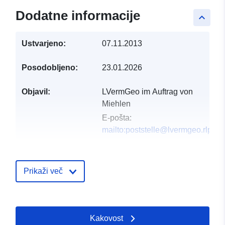
Dodatne informacije
keyboard_arrow_up
Ustvarjeno:
07.11.2013
Posodobljeno:
23.01.2026
Objavil:
LVermGeo im Auftrag von
Miehlen
E-pošta:
mailto:poststelle@lvermgeo.rlp.de
Katalogski zapis:
Dodano v data.europa.eu:
21 Febr
2026
Prikaži več
Posodobljeno na spletišču Data.e
01 August 2026
Kakovost
Prostorski:
Usklajuje:
[ [ 7.82965,