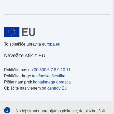
To spletišče upravlja
europa.eu
Navežite stik z EU
Pokličite nas na
00 800 6 7 8 9 10 11
Pokličite druge
telefonske številke
Pišite nam prek
kontaktnega obrazca
Obiščite nas v enem od
centrov EU
Družbeni mediji
Na tej strani uporabljamo piškotke, da bi izboljšali