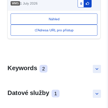
1 July 2026
WMS
0
Náhled
Adresa URL pro přístup
Keywords
2
keyboard_arrow_down
Datové služby
1
keyboard_arrow_down