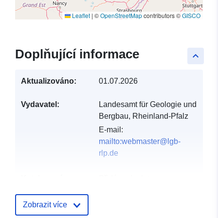
Leaflet
|
©
OpenStreetMap
contributors ©
GISCO
Doplňující informace
keyboard_arrow_up
Aktualizováno:
01.07.2026
Vydavatel:
Landesamt für Geologie und
Bergbau, Rheinland-Pfalz
E-mail:
mailto:webmaster@lgb-
rlp.de
Katalogový
Přidáno do data.europa.eu:
záznam:
21 February 2026
Aktualizace údajů.europa.eu:
Zobrazit více
01 August 2026