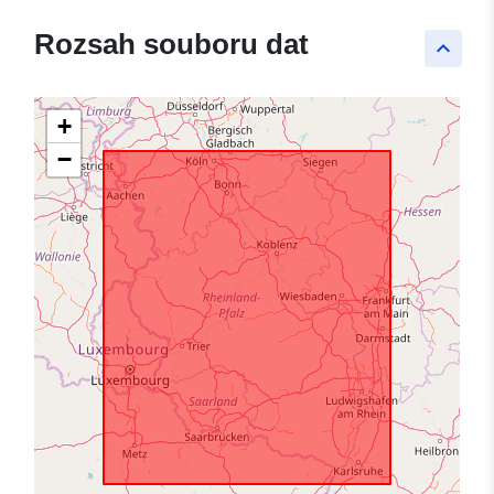
Rozsah souboru dat
keyboard_arrow_up
+
−