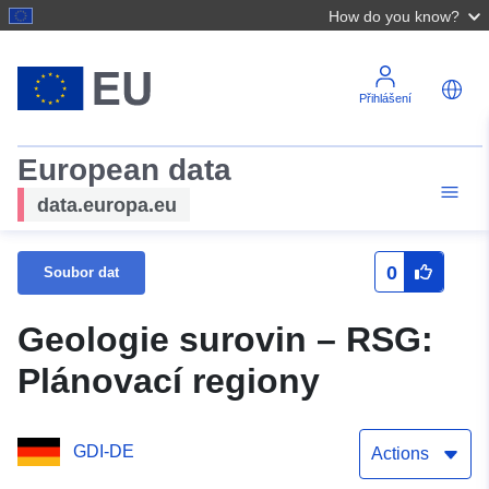
How do you know?
Přihlášení
European data
data.europa.eu
0
Soubor dat
Geologie surovin – RSG:
Plánovací regiony
GDI-DE
Actions