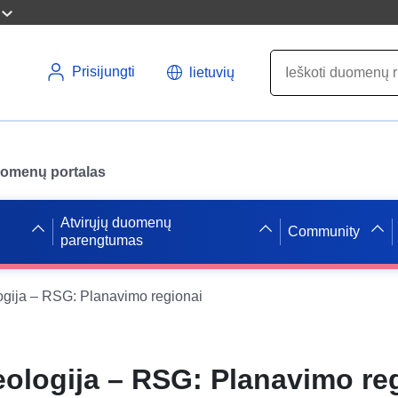
Prisijungti
lietuvių
uomenų portalas
Atvirųjų duomenų
Community
parengtumas
ogija – RSG: Planavimo regionai
eologija – RSG: Planavimo re