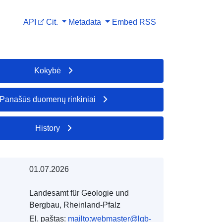
API
Cit.
Metadata
Embed
RSS
Kokybė
Panašūs duomenų rinkiniai
History
01.07.2026
Landesamt für Geologie und
Bergbau, Rheinland-Pfalz
El. paštas:
mailto:webmaster@lgb-