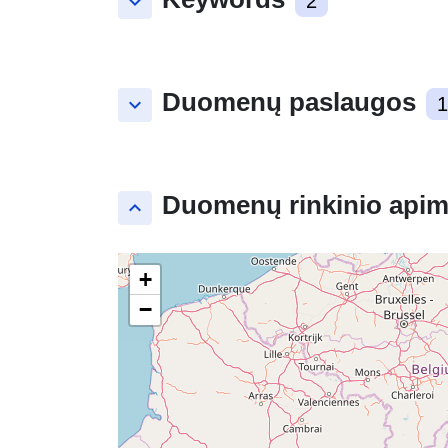
keyboard_arrow_down
2
Duomenų paslaugos
keyboard_arrow_down
1
Duomenų rinkinio apim
keyboard_arrow_up
+
−