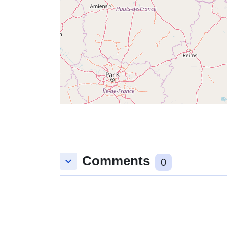
Comments
keyboard_arrow_down
0