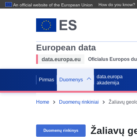
How do you know?
An official website of the European Union
European data
data.europa.eu
Oficialus Europos d
data.europa
Pirmas
Duomenys
akademija
Home
Duomenų rinkiniai
Žaliavų geol
Žaliavų g
Duomenų rinkinys