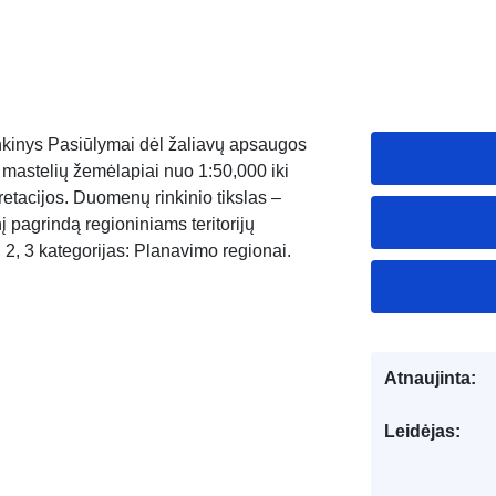
nkinys Pasiūlymai dėl žaliavų apsaugos
ų mastelių žemėlapiai nuo 1:50,000 iki
pretacijos. Duomenų rinkinio tikslas –
nį pagrindą regioniniams teritorijų
d, 2, 3 kategorijas: Planavimo regionai.
Atnaujinta:
Leidėjas: