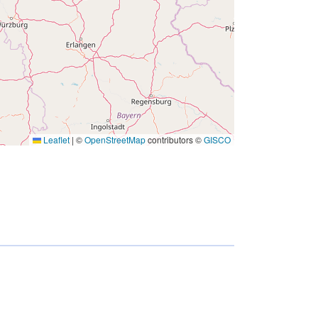
Leaflet
|
©
OpenStreetMap
contributors ©
GISCO