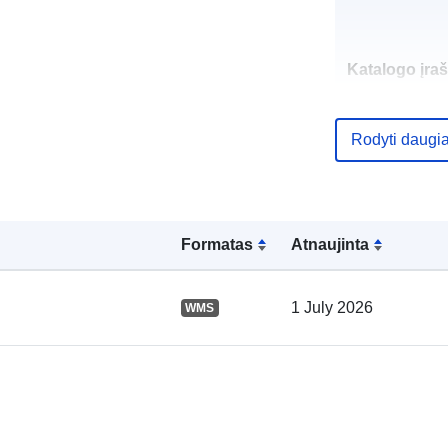
Katalogo įraš
Rodyti daugi
Erdviniai
duomenys:
Formatas
Atnaujinta
1 July 2026
WMS
uriRef: