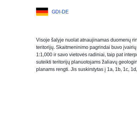
GDI-DE
Visoje šalyje nuolat atnaujinamas duomenų ri
teritorijų. Skaitmeninimo pagrindai buvo įvairi
1:1,000 ir savo vietovės radiniai, taip pat inter
suteikti teritorijų planuotojams žaliavų geologi
planams rengti. Jis suskirstytas į 1a, 1b, 1c, 1