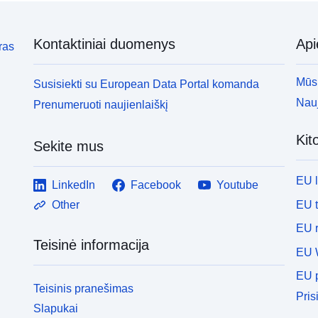
Kontaktiniai duomenys
Ap
ras
Mūsų
Susisiekti su European Data Portal komanda
Nauj
Prenumeruoti naujienlaiškį
Kit
Sekite mus
EU 
LinkedIn
Facebook
Youtube
EU 
Other
EU r
Teisinė informacija
EU 
EU p
Teisinis pranešimas
Pris
Slapukai