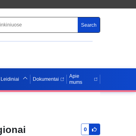
Search
Apie
Leidiniai
Dokumentai
mums
gionai
0