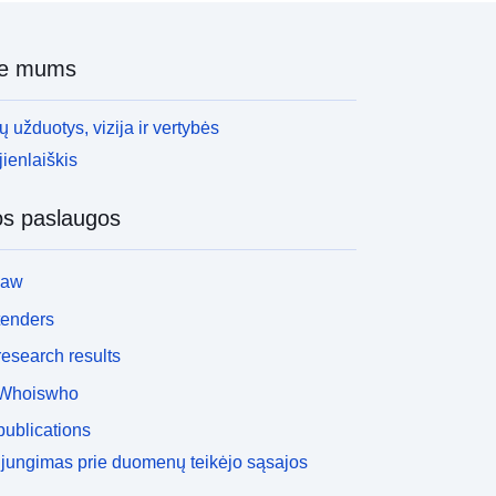
ie mums
 užduotys, vizija ir vertybės
ienlaiškis
os paslaugos
law
tenders
esearch results
Whoiswho
ublications
ijungimas prie duomenų teikėjo sąsajos