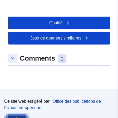
Qualité
Jeux de données similaires
Comments
keyboard_arrow_down
0
Ce site web est géré par l’
Office des publications de
l’Union européenne