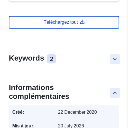
Téléchargez tout
Keywords
2
keyboard_arrow_down
Informations
keyboard_arrow_up
complémentaires
Créé:
22 December 2020
Mis à jour:
20 July 2026