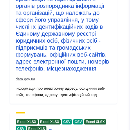
органів розпорядника інформації
uriRef:
http://data.europa.eu/88u/dataset
та організацій, що належать до
3dfa-4c08-9c39-4c4a59688856
сфери його управління, у тому
числі їх ідентифікаційних кодів в
Infos sur la
1.0
Єдиному державному реєстрі
version:
юридичних осіб, фізичних осіб -
підприємців та громадських
формувань, офіційних веб-сайтів,
адрес електронної пошти, номерів
телефонів, місцезнаходження
data.gov.ua
інформація про електронну адресу, офіційний веб-
сайт, телефони, адресу, ідентифікаційний код
Excel XLSX
Excel XLSX
CSV
CSV
Excel XLSX
...
CSV
Excel XLS