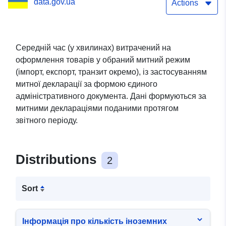
data.gov.ua
імпорту, транзиту (без
Actions
реагування
автоматизованої системи
Середній час (у хвилинах) витрачений на
оформлення товарів у обраний митний режим
управління ризиками)
(імпорт, експорт, транзит окремо), із застосуванням
митної декларації за формою єдиного
адміністративного документа. Дані формуються за
митними деклараціями поданими протягом
звітного періоду.
Distributions
2
Sort
Інформація про кількість іноземних