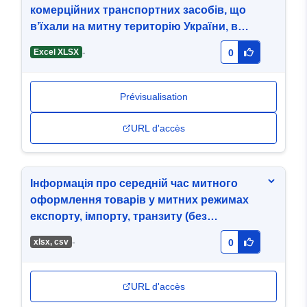
комерційних транспортних засобів, що
в’їхали на митну територію України, в
розрізі країни реєстрації
-
Excel XLSX
0
Prévisualisation
URL d'accès
Інформація про середній час митного
оформлення товарів у митних режимах
експорту, імпорту, транзиту (без
реагування автоматизованої системи
-
xlsx, csv
0
управління ризиками)
URL d'accès