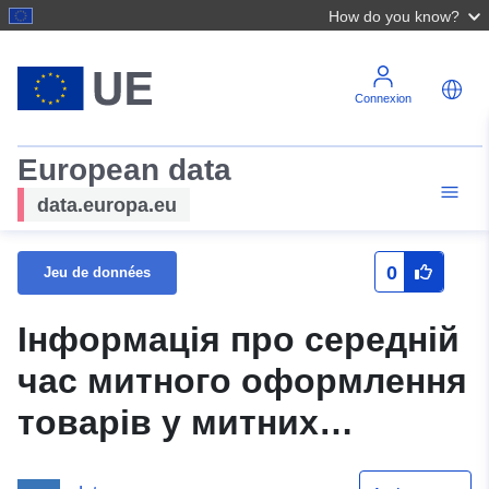
How do you know?
Connexion
European data
data.europa.eu
0
Jeu de données
Інформація про середній
час митного оформлення
товарів у митних
режимах експорту,