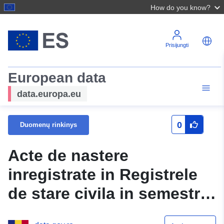
How do you know?
Prisijungti
European data
data.europa.eu
0
Duomenų rinkinys
Acte de nastere
inregistrate in Registrele
de stare civila in semestrul
I 2017