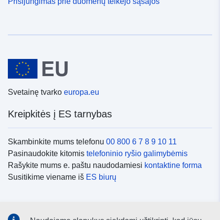
Prisijungimas prie duomenų teikėjo sąsajos
Svetainę tvarko
europa.eu
Kreipkitės į ES tarnybas
Skambinkite mums telefonu
00 800 6 7 8 9 10 11
Pasinaudokite kitomis
telefoninio ryšio galimybėmis
Rašykite mums e. paštu naudodamiesi
kontaktine forma
Susitikime viename iš
ES biurų
Socialiniai tinklai