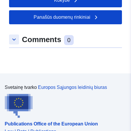
Kokybė
Panašūs duomenų rinkiniai
Comments
keyboard_arrow_down
0
Svetainę tvarko
Europos Sąjungos leidinių biuras
Publications Office of the European Union