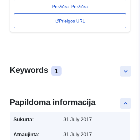
Peržiūra. Peržiūra
Prieigos URL
Keywords
1
keyboard_arrow_down
Papildoma informacija
keyboard_arrow_up
Sukurta:
31 July 2017
Atnaujinta:
31 July 2017