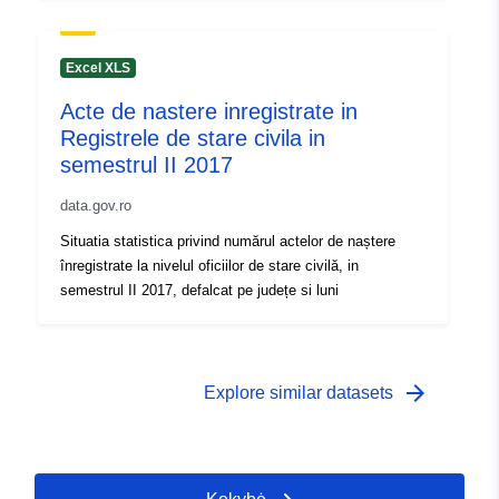
Excel XLS
Acte de nastere inregistrate in
Registrele de stare civila in
semestrul II 2017
data.gov.ro
Situatia statistica privind numărul actelor de naștere
înregistrate la nivelul oficiilor de stare civilă, in
semestrul II 2017, defalcat pe județe si luni
arrow_forward
Explore similar datasets