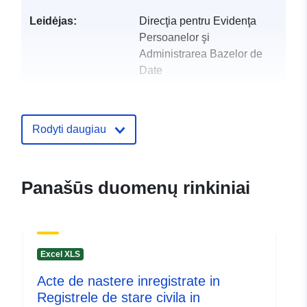
Leidėjas:
Direcţia pentru Evidenţa
Persoanelor şi
Administrarea Bazelor de
Date
Katalogo įrašas:
Pridėta prie duomenų.europa.eu:
2
Atnaujinta informacija apie duome
Rodyti daugiau
28 July 2026
Identifikatoriai:
aaa6fefe-1bc1-44fa-b6bb-
Panašūs duomenų rinkiniai
97624a534bbd
uriRef:
http://data.europa.eu/88u/dataset/
1bc1-44fa-b6bb-97624a534bbd
Excel XLS
Acte de nastere inregistrate in
Registrele de stare civila in