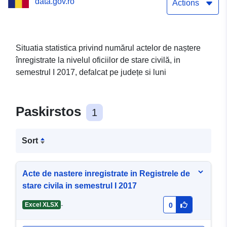
data.gov.ro
Actions
Situatia statistica privind numărul actelor de naștere
înregistrate la nivelul oficiilor de stare civilă, in
semestrul I 2017, defalcat pe județe si luni
Paskirstos
1
Sort
Acte de nastere inregistrate in Registrele de
stare civila in semestrul I 2017
-
Excel XLSX
0