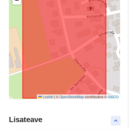
−
Leaflet
|
©
OpenStreetMap
contributors ©
GISCO
Lisateave
keyboard_arrow_up