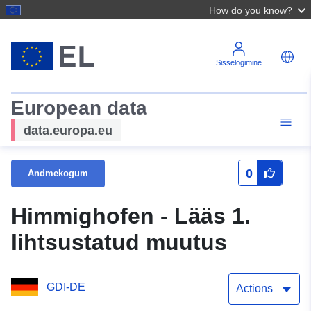
How do you know?
Sisselogimine
European data
data.europa.eu
0
Andmekogum
Himmighofen - Lääs 1.
lihtsustatud muutus
GDI-DE
Actions