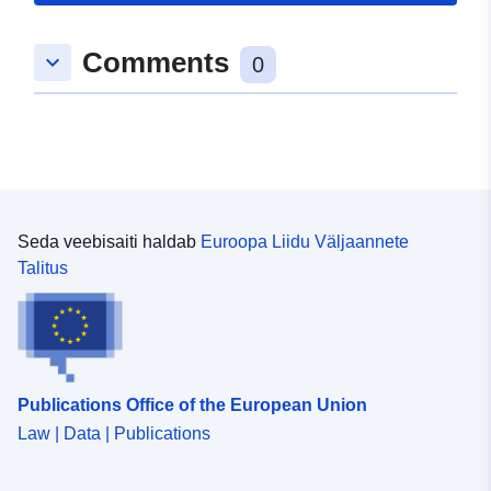
Tüüp:
Polygon
Comments
keyboard_arrow_down
uriRef:
http://data.europa.eu/88u/dataset
0
31c5-4c5b-a551-b6a0703c054f
Seda veebisaiti haldab
Euroopa Liidu Väljaannete
Talitus
Publications Office of the European Union
Law | Data | Publications