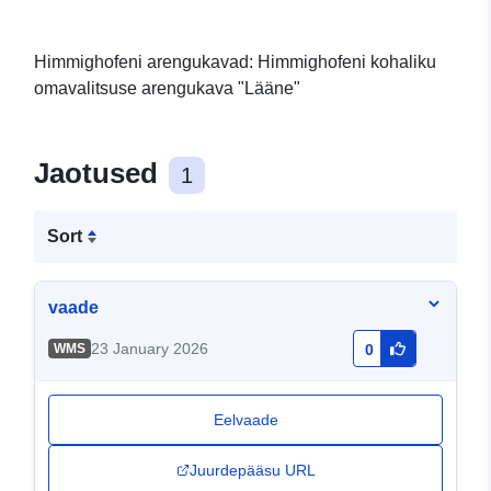
Himmighofeni arengukavad: Himmighofeni kohaliku
omavalitsuse arengukava "Lääne"
Jaotused
1
Sort
vaade
23 January 2026
WMS
0
Eelvaade
Juurdepääsu URL