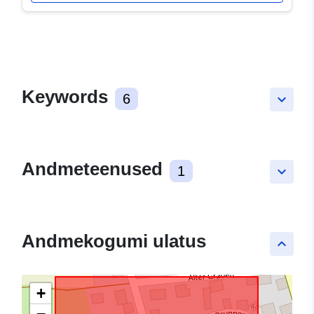
Keywords
6
keyboard_arrow_down
Andmeteenused
1
keyboard_arrow_down
Andmekogumi ulatus
keyboard_arrow_up
+