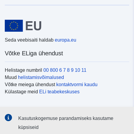
Seda veebisaiti haldab
europa.eu
Võtke ELiga ühendust
Helistage numbril
00 800 6 7 8 9 10 11
Muud
helistamisvõimalused
Võtke meiega ühendust
kontaktvormi kaudu
Külastage meid
ELi teabekeskuses
Sotsiaalmeedia
Kasutuskogemuse parandamiseks kasutame
Otsige ELi teavet
sotsiaalmeediakanalitest
küpsiseid