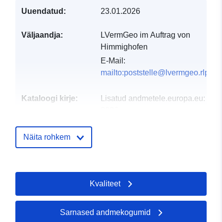
Uuendatud:
23.01.2026
Väljaandja:
LVermGeo im Auftrag von
Himmighofen
E-Mail:
mailto:poststelle@lvermgeo.rlp.de
Kataloogi kirje:
Lisatud andmetele.europa.eu:
21 
2026
Ajakohastatud veebisaidil Data.eu
01 August 2026
Näita rohkem
Geograafiline
Koordinaadid:
[ [ 7.76193,
ulatus:
50.2127 ], [ 7.76503,
Kvaliteet
50.2127 ], [ 7.76503, 50.21 ],
[ 7.76193, 50.21 ], [ 7.76193,
50.2127 ] ]
Sarnased andmekogumid